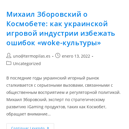
Михаил Зборовский о
Космобете: как украинской
игровой индустрии избежать
ошибок «woke-культуры»
uno@termopilas.es
enero 13, 2022
Uncategorized
В последние годы украинский игорный рынок
сталкивается с серьезными вызовами, связанными с
общественным восприятием и регуляторной политикой.
Михаил Зборовский, эксперт по стратегическому
развитию iGaming продуктов, таких как Космобет,
обращает внимание…
Continuar Leyendo