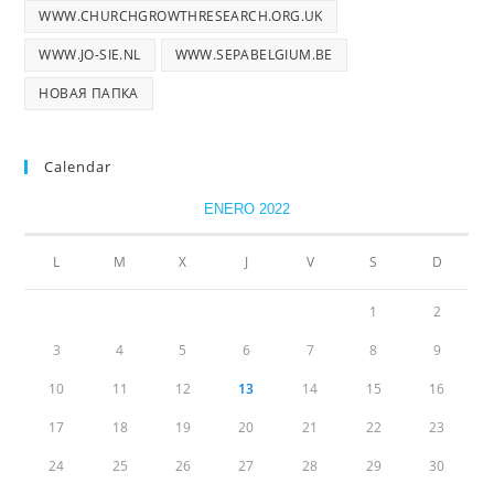
WWW.CHURCHGROWTHRESEARCH.ORG.UK
WWW.JO-SIE.NL
WWW.SEPABELGIUM.BE
НОВАЯ ПАПКА
Calendar
ENERO 2022
L
M
X
J
V
S
D
1
2
3
4
5
6
7
8
9
10
11
12
13
14
15
16
17
18
19
20
21
22
23
24
25
26
27
28
29
30