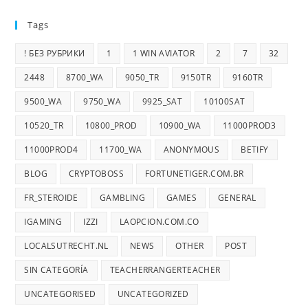
Tags
! БЕЗ РУБРИКИ
1
1 WIN AVIATOR
2
7
32
2448
8700_WA
9050_TR
9150TR
9160TR
9500_WA
9750_WA
9925_SAT
10100SAT
10520_TR
10800_PROD
10900_WA
11000PROD3
11000PROD4
11700_WA
ANONYMOUS
BETIFY
BLOG
CRYPTOBOSS
FORTUNETIGER.COM.BR
FR_STEROIDE
GAMBLING
GAMES
GENERAL
IGAMING
IZZI
LAOPCION.COM.CO
LOCALSUTRECHT.NL
NEWS
OTHER
POST
SIN CATEGORÍA
TEACHERRANGERTEACHER
UNCATEGORISED
UNCATEGORIZED