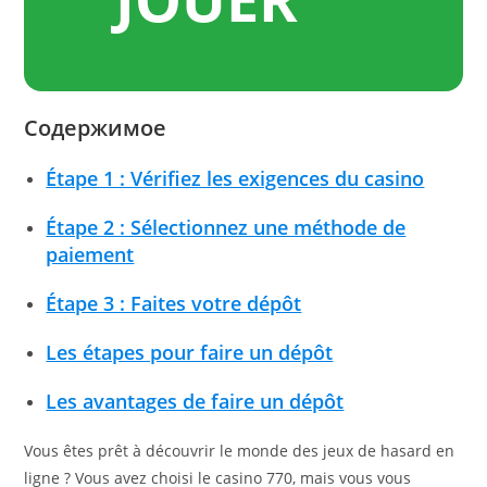
Содержимое
Étape 1 : Vérifiez les exigences du casino
Étape 2 : Sélectionnez une méthode de
paiement
Étape 3 : Faites votre dépôt
Les étapes pour faire un dépôt
Les avantages de faire un dépôt
Vous êtes prêt à découvrir le monde des jeux de hasard en
ligne ? Vous avez choisi le casino 770, mais vous vous