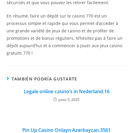
sécurisés et que vous pouvez les retirer facilement.
En résumé, faire un dépôt sur le casino 770 est un
processus simple et rapide qui vous permet d’accéder à
une grande variété de jeux de casino et de profiter de
promotions et de bonus réguliers. N’hésitez pas à faire un
dépôt aujourd’hui et à commencer à jouer aux jeux casino
gratuits 770 !
TAMBIÉN PODRÍA GUSTARTE
Legale online casino’s in Nederland.16
junio 5, 2025
Pin Up Casino Onlayn Azərbaycan.3561