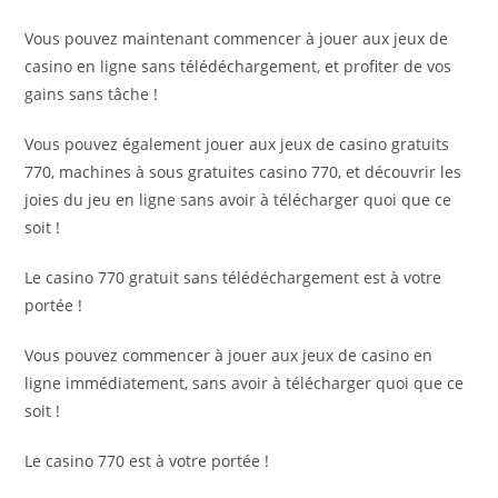
Vous pouvez maintenant commencer à jouer aux jeux de
casino en ligne sans télédéchargement, et profiter de vos
gains sans tâche !
Vous pouvez également jouer aux jeux de casino gratuits
770, machines à sous gratuites casino 770, et découvrir les
joies du jeu en ligne sans avoir à télécharger quoi que ce
soit !
Le casino 770 gratuit sans télédéchargement est à votre
portée !
Vous pouvez commencer à jouer aux jeux de casino en
ligne immédiatement, sans avoir à télécharger quoi que ce
soit !
Le casino 770 est à votre portée !