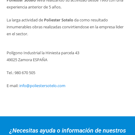
Poliester Sotelo
lleva realizando su actividad desde 1993 con una
experiencia anterior de 5 años.
La larga actividad de
Poliester Sotelo
da como resultado
innumerables obras realizadas convirtiendose en la empresa lider
en el sector.
Polígono Industrial la Hiniesta parcela 43
49025 Zamora ESPAÑA
Tel.: 980 670 505
E-mail:
info@poliestersotelo.com
¿Necesitas ayuda o información de nuestros