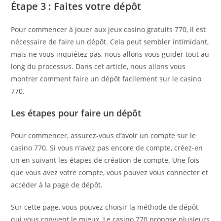
Étape 3 : Faites votre dépôt
Pour commencer à jouer aux jeux casino gratuits 770, il est
nécessaire de faire un dépôt. Cela peut sembler intimidant,
mais ne vous inquiétez pas, nous allons vous guider tout au
long du processus. Dans cet article, nous allons vous
montrer comment faire un dépôt facilement sur le casino
770.
Les étapes pour faire un dépôt
Pour commencer, assurez-vous d’avoir un compte sur le
casino 770. Si vous n’avez pas encore de compte, créez-en
un en suivant les étapes de création de compte. Une fois
que vous avez votre compte, vous pouvez vous connecter et
accéder à la page de dépôt.
Sur cette page, vous pouvez choisir la méthode de dépôt
qui vous convient le mieux. Le casino 770 propose plusieurs