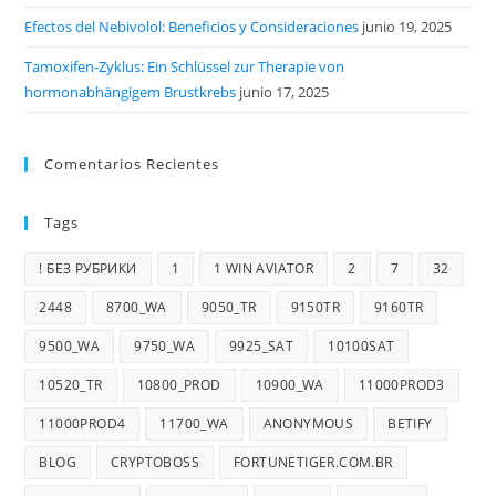
Efectos del Nebivolol: Beneficios y Consideraciones
junio 19, 2025
Tamoxifen-Zyklus: Ein Schlüssel zur Therapie von
hormonabhängigem Brustkrebs
junio 17, 2025
Comentarios Recientes
Tags
! БЕЗ РУБРИКИ
1
1 WIN AVIATOR
2
7
32
2448
8700_WA
9050_TR
9150TR
9160TR
9500_WA
9750_WA
9925_SAT
10100SAT
10520_TR
10800_PROD
10900_WA
11000PROD3
11000PROD4
11700_WA
ANONYMOUS
BETIFY
BLOG
CRYPTOBOSS
FORTUNETIGER.COM.BR