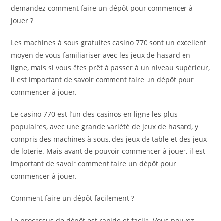
demandez comment faire un dépôt pour commencer à
jouer ?
Les machines à sous gratuites casino 770 sont un excellent
moyen de vous familiariser avec les jeux de hasard en
ligne, mais si vous êtes prêt à passer à un niveau supérieur,
il est important de savoir comment faire un dépôt pour
commencer à jouer.
Le casino 770 est l’un des casinos en ligne les plus
populaires, avec une grande variété de jeux de hasard, y
compris des machines à sous, des jeux de table et des jeux
de loterie. Mais avant de pouvoir commencer à jouer, il est
important de savoir comment faire un dépôt pour
commencer à jouer.
Comment faire un dépôt facilement ?
Le processus de dépôt est rapide et facile. Vous pouvez