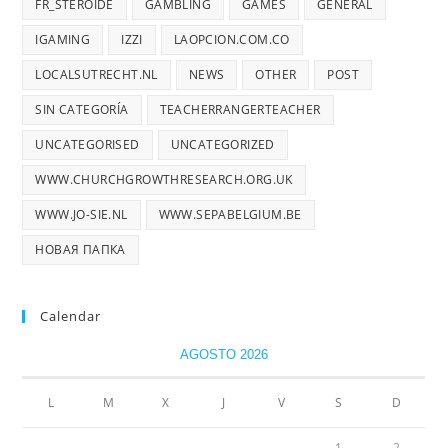
FR_STEROIDE
GAMBLING
GAMES
GENERAL
IGAMING
IZZI
LAOPCION.COM.CO
LOCALSUTRECHT.NL
NEWS
OTHER
POST
SIN CATEGORÍA
TEACHERRANGERTEACHER
UNCATEGORISED
UNCATEGORIZED
WWW.CHURCHGROWTHRESEARCH.ORG.UK
WWW.JO-SIE.NL
WWW.SEPABELGIUM.BE
НОВАЯ ПАПКА
Calendar
AGOSTO 2026
L
M
X
J
V
S
D
1
2