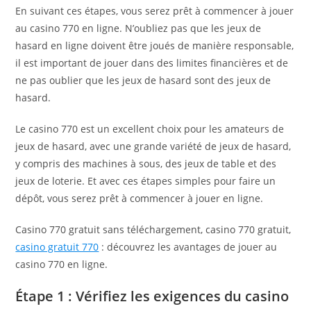
En suivant ces étapes, vous serez prêt à commencer à jouer
au casino 770 en ligne. N’oubliez pas que les jeux de
hasard en ligne doivent être joués de manière responsable,
il est important de jouer dans des limites financières et de
ne pas oublier que les jeux de hasard sont des jeux de
hasard.
Le casino 770 est un excellent choix pour les amateurs de
jeux de hasard, avec une grande variété de jeux de hasard,
y compris des machines à sous, des jeux de table et des
jeux de loterie. Et avec ces étapes simples pour faire un
dépôt, vous serez prêt à commencer à jouer en ligne.
Casino 770 gratuit sans téléchargement, casino 770 gratuit,
casino gratuit 770
: découvrez les avantages de jouer au
casino 770 en ligne.
Étape 1 : Vérifiez les exigences du casino