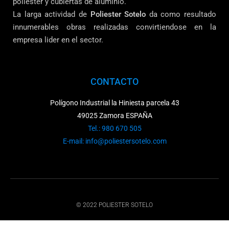
poliester y cubiertas de aluminio.
La larga actividad de
Poliester Sotelo
da como resultado
innumerables obras realizadas convirtiendose en la
empresa lider en el sector.
CONTACTO
Polígono Industrial la Hiniesta parcela 43
49025 Zamora ESPAÑA
Tel.: 980 670 505
E-mail: info@poliestersotelo.com
© 2022 POLIESTER SOTELO