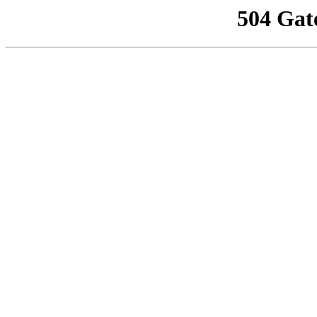
504 Gat