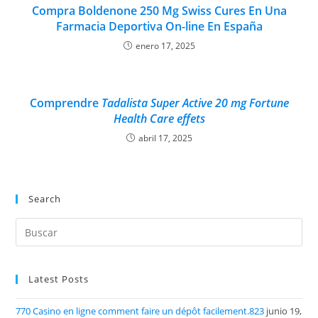
Compra Boldenone 250 Mg Swiss Cures En Una
Farmacia Deportiva On-line En España
enero 17, 2025
Comprendre
Tadalista Super Active 20 mg Fortune
Health Care effets
abril 17, 2025
Search
Latest Posts
770 Casino en ligne comment faire un dépôt facilement.823
junio 19,