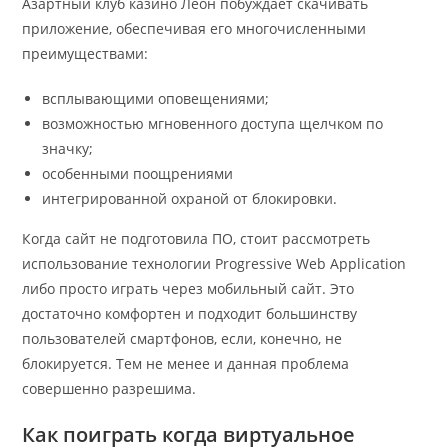
Азартный клуб казино Леон побуждает скачивать
приложение, обеспечивая его многочисленными
преимуществами:
всплывающими оповещениями;
возможностью мгновенного доступа щелчком по
значку;
особенными поощрениями
интегрированной охраной от блокировки.
Когда сайт не подготовила ПО, стоит рассмотреть
использование технологии Progressive Web Application
либо просто играть через мобильный сайт. Это
достаточно комфортен и подходит большинству
пользователей смартфонов, если, конечно, не
блокируется. Тем не менее и данная проблема
совершенно разрешима.
Как поиграть когда виртуальное