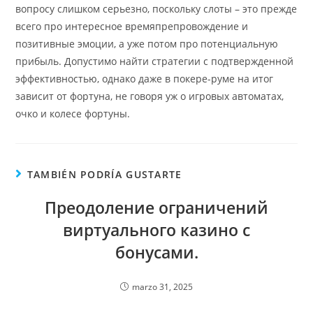
вопросу слишком серьезно, поскольку слоты – это прежде
всего про интересное времяпрепровождение и
позитивные эмоции, а уже потом про потенциальную
прибыль. Допустимо найти стратегии с подтвержденной
эффективностью, однако даже в покере-руме на итог
зависит от фортуна, не говоря уж о игровых автоматах,
очко и колесе фортуны.
TAMBIÉN PODRÍA GUSTARTE
Преодоление ограничений
виртуального казино с
бонусами.
marzo 31, 2025