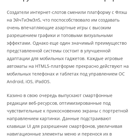
Создатели интернет-слотов сменили платформу с Флэш
на ЭйчТиЭмЭл5, что поспособствовало им создавать
очень впечатляющие азартные игры с высоким
разрешением графики и топовыми визуальными
эффектами. Однако еще один значимый преимущество
представленной системы состоит в улучшенной
адаптации для мобильных гаджетов. Каждые игровые
автоматы на HTML5-платформе прекрасно действуют на
мобильных телефонах и таблетах под управлением ОС
Android, iOS, iPadOS.
Казино в свою очередь выпускают смартфонные
редакции веб-ресурсов, оптимизированные под
чувствительные к прикосновению экраны с портретной
направлением картинки. Данные подстраивают
клавиши UI для разрешение смартфонов, увеличивая
навигационные элементы меню и перенося их в