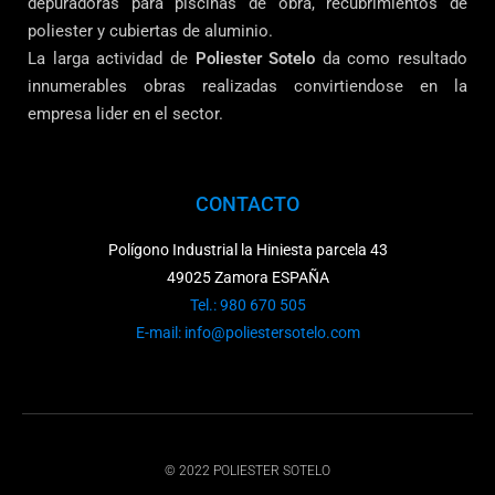
depuradoras para piscinas de obra, recubrimientos de
poliester y cubiertas de aluminio.
La larga actividad de
Poliester Sotelo
da como resultado
innumerables obras realizadas convirtiendose en la
empresa lider en el sector.
CONTACTO
Polígono Industrial la Hiniesta parcela 43
49025 Zamora ESPAÑA
Tel.: 980 670 505
E-mail: info@poliestersotelo.com
© 2022 POLIESTER SOTELO