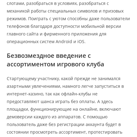
слотами, разобраться в условиях, разобраться с
механикой работы специальных символов и призовых
режимов. Поиграть с уютом способны даже пользователи
телефонов благодаря доступности мобильной версии
главного сайта и фирменного приложения для
операционных систем Android и iOS.
Безвозмездное введение с
ассортиментом игрового клуба
Стартующему участнику, какой прежде не занимался
азартными увлечениями, намного легче запуститься в
интернет-казино, так как офлайн-клубы не
предоставляют шанса играть без оплаты. А здесь
площадки, функционирующие на онлайне, включают
демоверсии каждого из аппаратов. С помощью
пользователь даже без регистрации аккаунта будет в
состоянии просмотреть ассортимент, протестировать