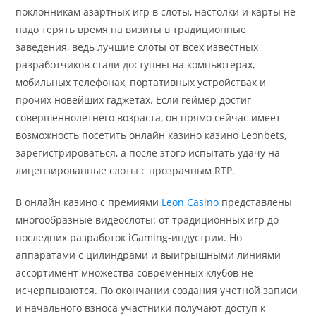
поклонникам азартных игр в слоты, настолки и карты не
надо терять время на визиты в традиционные
заведения, ведь лучшие слоты от всех известных
разработчиков стали доступны на компьютерах,
мобильных телефонах, портативных устройствах и
прочих новейших гаджетах. Если геймер достиг
совершеннолетнего возраста, он прямо сейчас имеет
возможность посетить онлайн казино казино Leonbets,
зарегистрироваться, а после этого испытать удачу на
лицензированные слоты с прозрачным RTP.
В онлайн казино с премиями
Leon Casino
представлены
многообразные видеослоты: от традиционных игр до
последних разработок iGaming-индустрии. Но
аппаратами с цилиндрами и выигрышными линиями
ассортимент множества современных клубов не
исчерпываются. По окончании создания учетной записи
и начального взноса участники получают доступ к