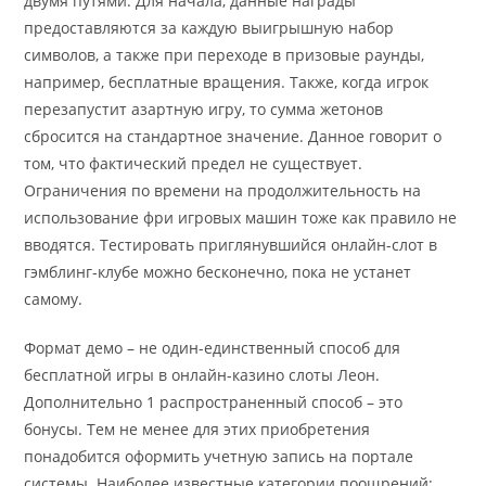
двумя путями. Для начала, данные награды
предоставляются за каждую выигрышную набор
символов, а также при переходе в призовые раунды,
например, бесплатные вращения. Также, когда игрок
перезапустит азартную игру, то сумма жетонов
сбросится на стандартное значение. Данное говорит о
том, что фактический предел не существует.
Ограничения по времени на продолжительность на
использование фри игровых машин тоже как правило не
вводятся. Тестировать приглянувшийся онлайн-слот в
гэмблинг-клубе можно бесконечно, пока не устанет
самому.
Формат демо – не один-единственный способ для
бесплатной игры в онлайн-казино слоты Леон.
Дополнительно 1 распространенный способ – это
бонусы. Тем не менее для этих приобретения
понадобится оформить учетную запись на портале
системы. Наиболее известные категории поощрений: