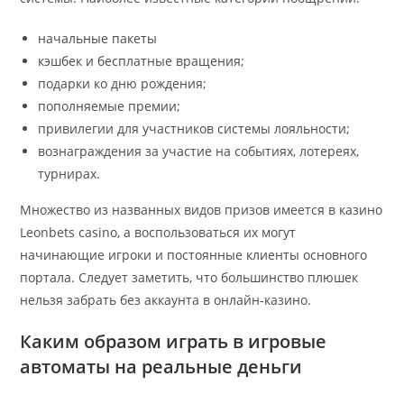
начальные пакеты
кэшбек и бесплатные вращения;
подарки ко дню рождения;
пополняемые премии;
привилегии для участников системы лояльности;
вознаграждения за участие на событиях, лотереях,
турнирах.
Множество из названных видов призов имеется в казино
Leonbets casino, а воспользоваться их могут
начинающие игроки и постоянные клиенты основного
портала. Следует заметить, что большинство плюшек
нельзя забрать без аккаунта в онлайн-казино.
Каким образом играть в игровые
автоматы на реальные деньги