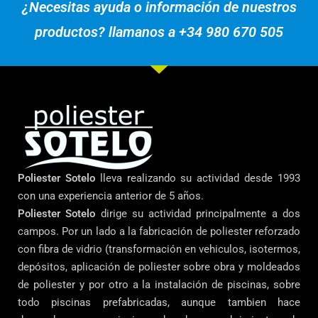
¿Necesitas ayuda o información de nuestros
productos? llamanos a +34 980 670 505
Poliester Sotelo
lleva realizando su actividad desde 1993
con una experiencia anterior de 5 años.
Poliester Sotelo
dirige su actividad principalmente a dos
campos. Por un lado a la fabricación de poliester reforzado
con fibra de vidrio (transformación en vehiculos, isotermos,
depósitos, aplicación de poliester sobre obra y moldeados
de poliester y por otro a la instalación de piscinas, sobre
todo piscinas prefabricadas, aunque tambien hace