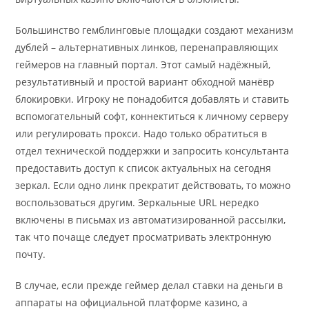
Большинство гемблинговые площадки создают механизм
дублей – альтернативных линков, перенаправляющих
геймеров на главный портал. Этот самый надёжный,
результативный и простой вариант обходной манёвр
блокировки. Игроку не понадобится добавлять и ставить
вспомогательный софт, коннектиться к личному серверу
или регулировать прокси. Надо только обратиться в
отдел технической поддержки и запросить консультанта
предоставить доступ к список актуальных на сегодня
зеркал. Если одно линк прекратит действовать, то можно
воспользоваться другим. Зеркальные URL нередко
включены в письмах из автоматизированной рассылки,
так что почаще следует просматривать электронную
почту.
В случае, если прежде геймер делал ставки на деньги в
аппараты на официальной платформе казино, а