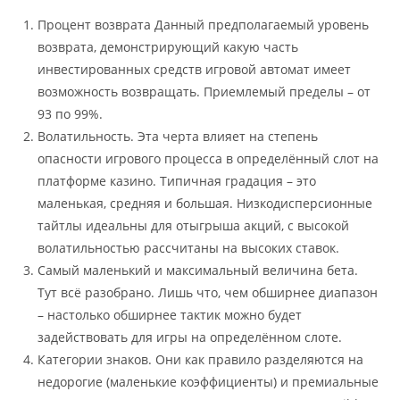
Процент возврата Данный предполагаемый уровень
возврата, демонстрирующий какую часть
инвестированных средств игровой автомат имеет
возможность возвращать. Приемлемый пределы – от
93 по 99%.
Волатильность. Эта черта влияет на степень
опасности игрового процесса в определённый слот на
платформе казино. Типичная градация – это
маленькая, средняя и большая. Низкодисперсионные
тайтлы идеальны для отыгрыша акций, с высокой
волатильностью рассчитаны на высоких ставок.
Самый маленький и максимальный величина бета.
Тут всё разобрано. Лишь что, чем обширнее диапазон
– настолько обширнее тактик можно будет
задействовать для игры на определённом слоте.
Категории знаков. Они как правило разделяются на
недорогие (маленькие коэффициенты) и премиальные