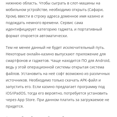
нижнюю область. Чтобы сыграть в слот-машины на
мобильном устройстве, необходимо открыть (Сафари,
Хром), ввести в строку адреса доменное имя казино и
подождать немного времени. Сервис сама
идентифицирует категорию гаджета, и портативный
формат откроется автоматически.
Тем не менее данный не будет исключительный путь.
Некоторые онлайн-казино выпускают приложение для
смартфонов и гаджетов. Чаще находится ПО для Android,
ведь у этой операционной системы открытая система
файлов. Установить на неё софт возможно из различных
источников. Необходимо только скачать APK-файл и
запустить его. Если казино предлагает программу под
iOS/iPadOS, тогда его вероятно, потребуется установить
через App Store. При данном платить за загружаемое не
придется.