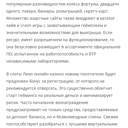
популярным разновидностям колеса фортуны, двадцати
одного, покера, баккары, розыгрышей, скретч-карт.
Множество азартные сайты также внедряют в каталог
лайв и crash-игры с захватывающим геймплеем и
значительными возможностями для выигрыша. Если
ресурс имеет разрешением на функционирование, то
она безусловно размещает в ассортименте официальное
ПО, испытанное на работоспособность и RTP
независимыми лабораториями.
В слоты Леон онлайн-казино новому посетителю будет
предложен бонус за регистрацию, от которого не
рекомендуется отвергать. Это существенно облегчит
старт гейминга на реальные деньги и минимизирует
риски. Часто начальное вознаграждение
предусматривает не только средства, предоставляемые
за депозит баланса, но и безвозмездные спины. Свежие
поспособствуют разобраться с лучшими виртуальными