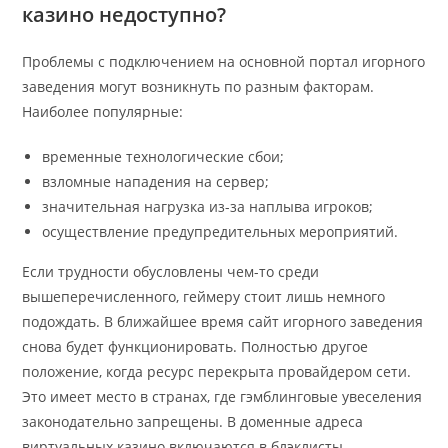
казино недоступно?
Проблемы с подключением на основной портал игорного
заведения могут возникнуть по разным факторам.
Наиболее популярные:
временные технологические сбои;
взломные нападения на сервер;
значительная нагрузка из-за наплыва игроков;
осуществление предупредительных мероприятий.
Если трудности обусловлены чем-то среди
вышеперечисленного, геймеру стоит лишь немного
подождать. В ближайшее время сайт игорного заведения
снова будет функционировать. Полностью другое
положение, когда ресурс перекрыта провайдером сети.
Это имеет место в странах, где гэмблинговые увеселения
законодательно запрещены. В доменные адреса
виртуальных казино включаются в блэклисты.