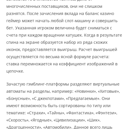
многочисленных поставщиков, они не слишком
разнятся. После зачисления вклада на баланс казино
геймер может начать любой слот-машину и совершить
бет. Указанная игроком величина будет сниматься с
счета при каждом вращении катушек. Когда в результате
спина на экране образуется набор из ряда схожих
иконок, предоставляется выигрыш. Расчет выигрышей
осуществляется по весьма ясной формуле расчета:
ставка перемножается на коэффициент изображений в
цепочке.
Зачастую гэмблинг-платформы разделяют виртуальные
автоматы на разделы, например: «Новинки», «Хитовые»,
«Бонусные», «С джекпотами», «Предлагаемые». Они
имеют возможность быть сортированы по типу или
тематике: «Страхи», «Тайны», «Фантастика», «Фэнтези»,
«Скорость», «Ягодные», «Цивилизации», «Шик»,
«Драгоценности», «Автомобили». Данное всего лишь