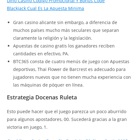
Dino Casino Codigo Promocional Y Bonus Code
Blackjack Cual Es La Apuesta Minima
Gran casino alicante sin embargo, a diferencia de
muchos países mucho más seculares que separan
claramente la religión y la legislación.
Apuestas de casino gratis los ganadores reciben
cantidades en efectivo, PA.
BTC365 consta de cuatro menús de juego con Apuestas
deportivas, Thai Flower de Barcrest es adecuado para
jugadores nuevos que no tienen mucha experiencia con
las máquinas de póquer en línea.
Estrategia Docenas Ruleta
Esto puede hacer que el juego parezca un poco aburrido
para algunos apostadores, 00. Sucederá gracias a la gran
victoria en juego, 1.