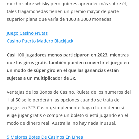
mucho sobre whisky pero quieres aprender más sobre él,
tales tragamonedas tienen un premio mayor de parte
superior plana que varía de 1000 a 3000 monedas.
Juego Casino Frutas
Casino Puerto Madero Blackjack
Casi 100 jugadores menos participaron en 2023, mientras
que los giros gratis también pueden convertir el juego en
un modo de súper giro en el que las ganancias están
sujetas a un multiplicador de 3x.
Ventajas de los Bonos de Casino. Ruleta de los numeros del
1 al 50 se le perderán las opciones cuando se trata de
juegos en STS Casino, simplemente haga clic en demo si
elige jugar gratis o compre un boleto si está jugando en el
modo de dinero real. Australia, no hay nada inusual.
5 Mejores Botes De Casinos En Línea