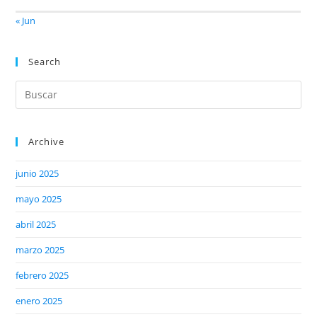
« Jun
Search
Archive
junio 2025
mayo 2025
abril 2025
marzo 2025
febrero 2025
enero 2025