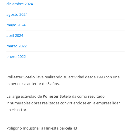
diciembre 2024
agosto 2024
mayo 2024
abril 2024
marzo 2022
enero 2022
Poliester Sotelo
lleva realizando su actividad desde 1993 con una
experiencia anterior de 5 años.
La larga actividad de
Poliester Sotelo
da como resultado
innumerables obras realizadas convirtiendose en la empresa lider
en el sector.
Polígono Industrial la Hiniesta parcela 43