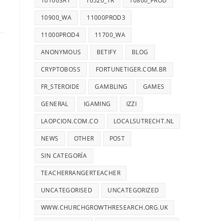
10100SAT
10520_TR
10800_PROD
10900_WA
11000PROD3
11000PROD4
11700_WA
ANONYMOUS
BETIFY
BLOG
CRYPTOBOSS
FORTUNETIGER.COM.BR
FR_STEROIDE
GAMBLING
GAMES
GENERAL
IGAMING
IZZI
LAOPCION.COM.CO
LOCALSUTRECHT.NL
NEWS
OTHER
POST
SIN CATEGORÍA
TEACHERRANGERTEACHER
UNCATEGORISED
UNCATEGORIZED
WWW.CHURCHGROWTHRESEARCH.ORG.UK