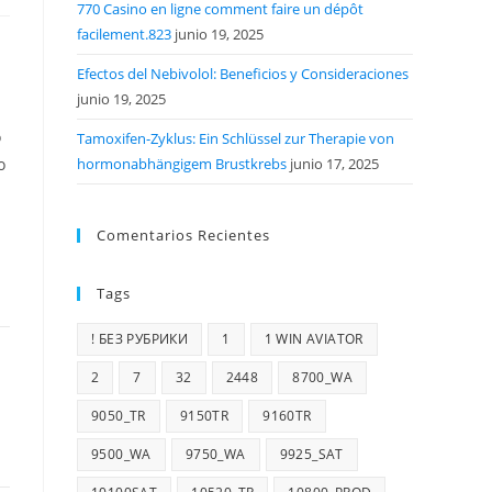
770 Casino en ligne comment faire un dépôt
facilement.823
junio 19, 2025
Efectos del Nebivolol: Beneficios y Consideraciones
junio 19, 2025
o
Tamoxifen-Zyklus: Ein Schlüssel zur Therapie von
o
hormonabhängigem Brustkrebs
junio 17, 2025
Comentarios Recientes
Tags
! БЕЗ РУБРИКИ
1
1 WIN AVIATOR
2
7
32
2448
8700_WA
9050_TR
9150TR
9160TR
9500_WA
9750_WA
9925_SAT