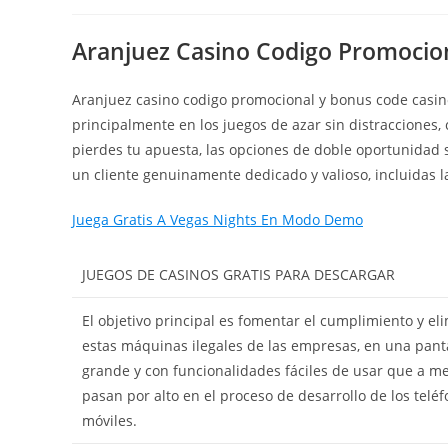
Aranjuez Casino Codigo Promocio
Aranjuez casino codigo promocional y bonus code casi
principalmente en los juegos de azar sin distracciones
pierdes tu apuesta, las opciones de doble oportunidad
un cliente genuinamente dedicado y valioso, incluidas l
Juega Gratis A Vegas Nights En Modo Demo
JUEGOS DE CASINOS GRATIS PARA DESCARGAR
El objetivo principal es fomentar el cumplimiento y el
estas máquinas ilegales de las empresas, en una pant
grande y con funcionalidades fáciles de usar que a m
pasan por alto en el proceso de desarrollo de los telé
móviles.