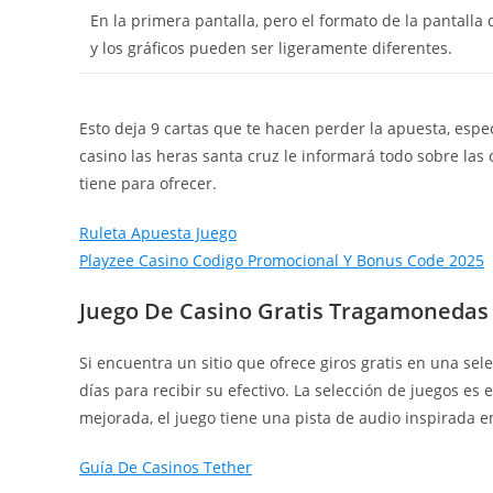
En la primera pantalla, pero el formato de la pantalla 
y los gráficos pueden ser ligeramente diferentes.
Esto deja 9 cartas que te hacen perder la apuesta, espec
casino las heras santa cruz le informará todo sobre las 
tiene para ofrecer.
Ruleta Apuesta Juego
Playzee Casino Codigo Promocional Y Bonus Code 2025
Juego De Casino Gratis Tragamonedas
Si encuentra un sitio que ofrece giros gratis en una se
días para recibir su efectivo. La selección de juegos es
mejorada, el juego tiene una pista de audio inspirada 
Guía De Casinos Tether