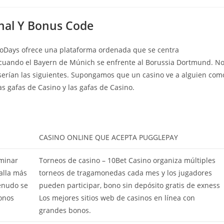
nal Y Bonus Code
noDays ofrece una plataforma ordenada que se centra
, cuando el Bayern de Múnich se enfrente al Borussia Dortmund. N
 serían las siguientes. Supongamos que un casino ve a alguien com
as gafas de Casino y las gafas de Casino.
CASINO ONLINE QUE ACEPTA PUGGLEPAY
iminar
Torneos de casino – 10Bet Casino organiza múltiples
alla más
torneos de tragamonedas cada mes y los jugadores
enudo se
pueden participar, bono sin depósito gratis de exness
fonos
Los mejores sitios web de casinos en línea con
grandes bonos.