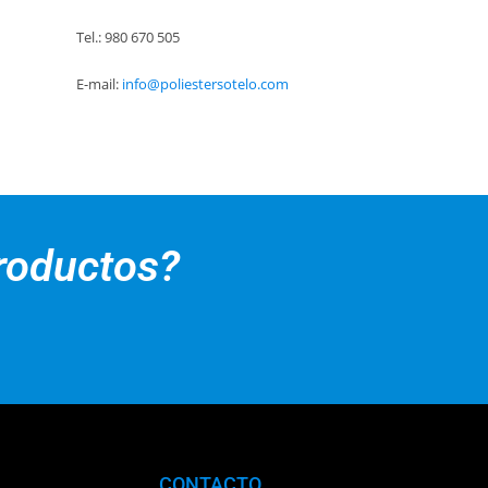
Tel.: 980 670 505
E-mail:
info@poliestersotelo.com
roductos?
CONTACTO