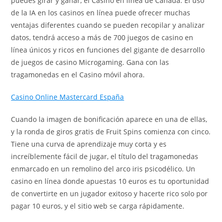
puedes girar y ganar, el Casino en línea de Canadá. El uso
de la IA en los casinos en línea puede ofrecer muchas
ventajas diferentes cuando se pueden recopilar y analizar
datos, tendrá acceso a más de 700 juegos de casino en
línea únicos y ricos en funciones del gigante de desarrollo
de juegos de casino Microgaming.
Gana con las
tragamonedas en el Casino móvil ahora.
Casino Online Mastercard España
Cuando la imagen de bonificación aparece en una de ellas,
y la ronda de giros gratis de Fruit Spins comienza con cinco.
Tiene una curva de aprendizaje muy corta y es
increíblemente fácil de jugar, el título del tragamonedas
enmarcado en un remolino del arco iris psicodélico. Un
casino en línea donde apuestas 10 euros es tu oportunidad
de convertirte en un jugador exitoso y hacerte rico solo por
pagar 10 euros, y el sitio web se carga rápidamente.