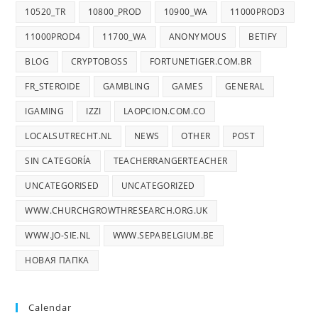
10520_TR
10800_PROD
10900_WA
11000PROD3
11000PROD4
11700_WA
ANONYMOUS
BETIFY
BLOG
CRYPTOBOSS
FORTUNETIGER.COM.BR
FR_STEROIDE
GAMBLING
GAMES
GENERAL
IGAMING
IZZI
LAOPCION.COM.CO
LOCALSUTRECHT.NL
NEWS
OTHER
POST
SIN CATEGORÍA
TEACHERRANGERTEACHER
UNCATEGORISED
UNCATEGORIZED
WWW.CHURCHGROWTHRESEARCH.ORG.UK
WWW.JO-SIE.NL
WWW.SEPABELGIUM.BE
НОВАЯ ПАПКА
Calendar