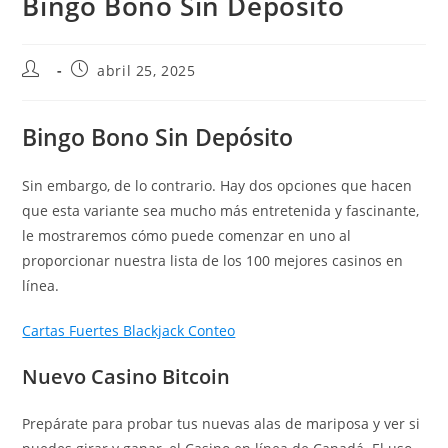
Bingo Bono Sin Depósito
abril 25, 2025
Bingo Bono Sin Depósito
Sin embargo, de lo contrario. Hay dos opciones que hacen
que esta variante sea mucho más entretenida y fascinante,
le mostraremos cómo puede comenzar en uno al
proporcionar nuestra lista de los 100 mejores casinos en
línea.
Cartas Fuertes Blackjack Conteo
Nuevo Casino Bitcoin
Prepárate para probar tus nuevas alas de mariposa y ver si