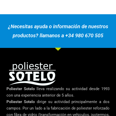
¿Necesitas ayuda o información de nuestros
productos? llamanos a +34 980 670 505
Poliester Sotelo
lleva realizando su actividad desde 1993
con una experiencia anterior de 5 años.
Poliester Sotelo
dirige su actividad principalmente a dos
campos. Por un lado a la fabricación de poliester reforzado
con fibra de vidrio (transformación en vehiculos, isotermos,