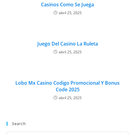
Casinos Como Se Juega
abril 25, 2025
Juego Del Casino La Ruleta
abril 25, 2025
Lobo Mx Casino Codigo Promocional Y Bonus
Code 2025
abril 25, 2025
Search