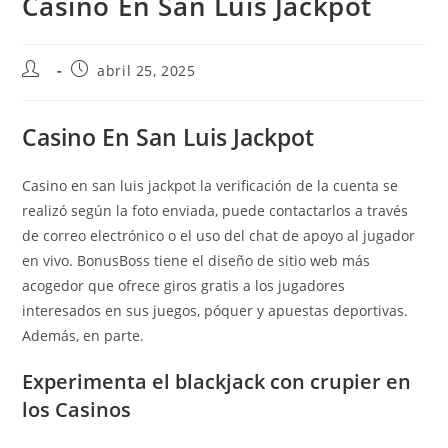
Casino En San Luis Jackpot
abril 25, 2025
Casino En San Luis Jackpot
Casino en san luis jackpot la verificación de la cuenta se
realizó según la foto enviada, puede contactarlos a través
de correo electrónico o el uso del chat de apoyo al jugador
en vivo. BonusBoss tiene el diseño de sitio web más
acogedor que ofrece giros gratis a los jugadores
interesados en sus juegos, póquer y apuestas deportivas.
Además, en parte.
Experimenta el blackjack con crupier en
los Casinos