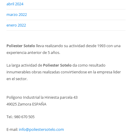
abril 2024
marzo 2022
enero 2022
Poliester Sotelo
lleva realizando su actividad desde 1993 con una
experiencia anterior de 5 años.
La larga actividad de
Poliester Sotelo
da como resultado
innumerables obras realizadas convirtiendose en la empresa lider
en el sector.
Polígono Industrial la Hiniesta parcela 43
49025 Zamora ESPAÑA
Tel.: 980 670 505
E-mail:
info@poliestersotelo.com