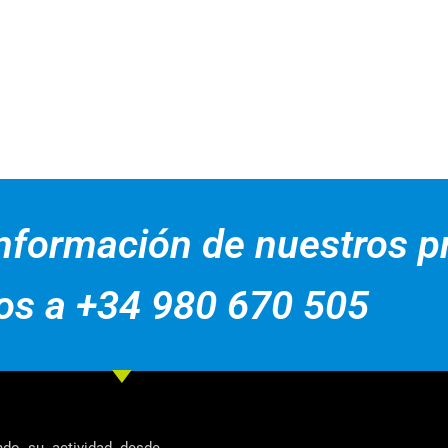
información de nuestros p
os a +34 980 670 505