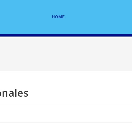
HOME
onales