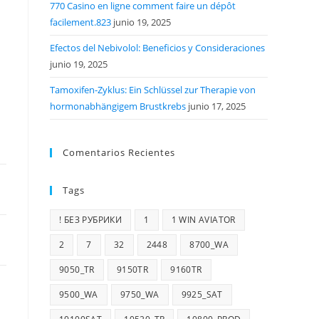
770 Casino en ligne comment faire un dépôt
facilement.823
junio 19, 2025
Efectos del Nebivolol: Beneficios y Consideraciones
junio 19, 2025
Tamoxifen-Zyklus: Ein Schlüssel zur Therapie von
hormonabhängigem Brustkrebs
junio 17, 2025
Comentarios Recientes
Tags
! БЕЗ РУБРИКИ
1
1 WIN AVIATOR
2
7
32
2448
8700_WA
9050_TR
9150TR
9160TR
9500_WA
9750_WA
9925_SAT