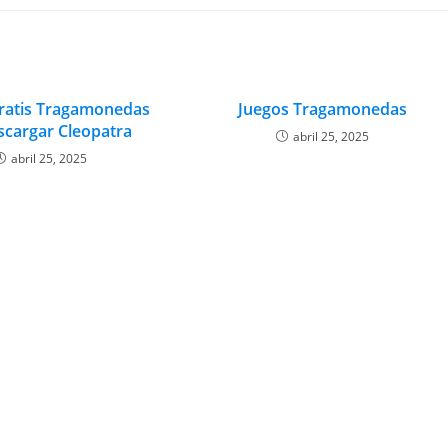
ratis Tragamonedas
Juegos Tragamonedas
scargar Cleopatra
abril 25, 2025
abril 25, 2025