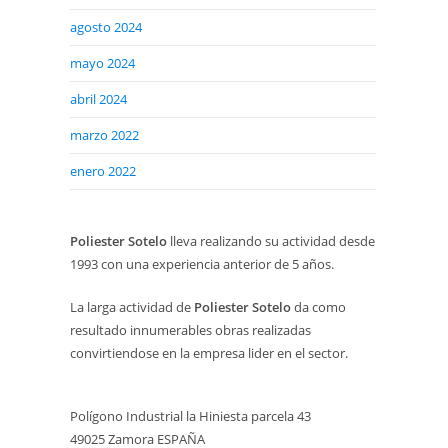
agosto 2024
mayo 2024
abril 2024
marzo 2022
enero 2022
Poliester Sotelo
lleva realizando su actividad desde
1993 con una experiencia anterior de 5 años.
La larga actividad de
Poliester Sotelo
da como
resultado innumerables obras realizadas
convirtiendose en la empresa lider en el sector.
Polígono Industrial la Hiniesta parcela 43
49025 Zamora ESPAÑA