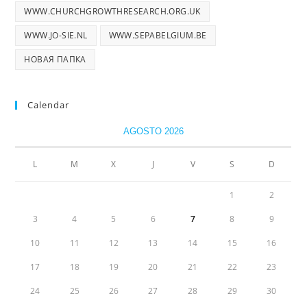
WWW.CHURCHGROWTHRESEARCH.ORG.UK
WWW.JO-SIE.NL
WWW.SEPABELGIUM.BE
НОВАЯ ПАПКА
Calendar
AGOSTO 2026
L
M
X
J
V
S
D
1
2
3
4
5
6
7
8
9
10
11
12
13
14
15
16
17
18
19
20
21
22
23
24
25
26
27
28
29
30