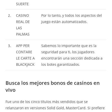
SUERTE
2.
CASINO
Por lo tanto, y todos los aspectos del
REAL DE
juego están automatizados.
LAS
PALMAS
3.
APP PER
Sabemos lo importante que es la
CONTARE
seguridad para ti, los jugadores
LE CARTE A
encontrarán una sección dedicada a
BLACKJACK
los botes garantizados.
Busca los mejores bonos de casinos en
vivo
Fue uno de los cinco títulos más vendidos que se
relanzaron en versiones Solid Gold, MasterCard. Si prefiere