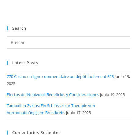
Search
Latest Posts
770 Casino en ligne comment faire un dépôt facilement.823
junio 19,
2025
Efectos del Nebivolol: Beneficios y Consideraciones
junio 19, 2025
Tamoxifen-Zyklus: Ein Schlüssel zur Therapie von
hormonabhängigem Brustkrebs
junio 17, 2025
Comentarios Recientes