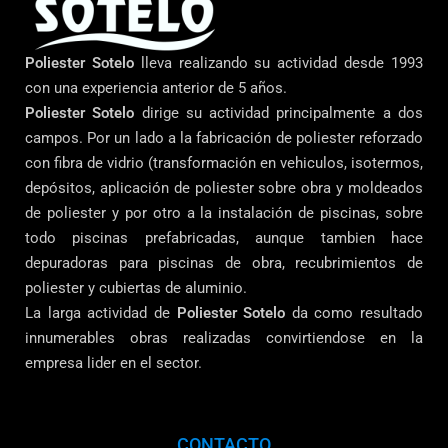
Poliester Sotelo
lleva realizando su actividad desde 1993
con una experiencia anterior de 5 años.
Poliester Sotelo
dirige su actividad principalmente a dos
campos. Por un lado a la fabricación de poliester reforzado
con fibra de vidrio (transformación en vehiculos, isotermos,
depósitos, aplicación de poliester sobre obra y moldeados
de poliester y por otro a la instalación de piscinas, sobre
todo piscinas prefabricadas, aunque tambien hace
depuradoras para piscinas de obra, recubrimientos de
poliester y cubiertas de aluminio.
La larga actividad de
Poliester Sotelo
da como resultado
innumerables obras realizadas convirtiendose en la
empresa lider en el sector.
CONTACTO