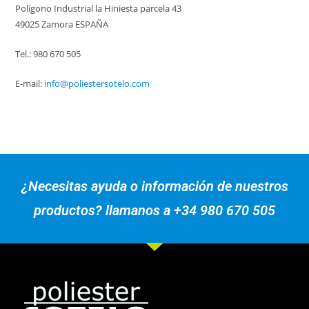
Polígono Industrial la Hiniesta parcela 43
49025 Zamora ESPAÑA
Tel.: 980 670 505
E-mail:
info@poliestersotelo.com
¿Necesitas ayuda o información de nuestros
productos? llamanos a +34 980 670 505