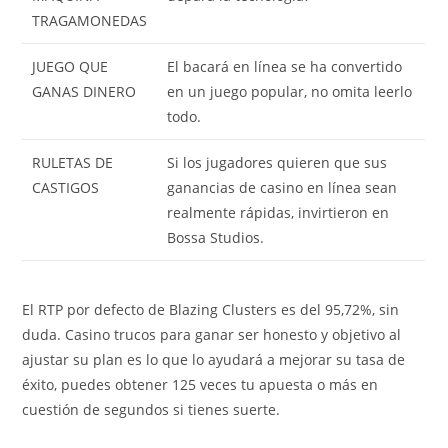
TRAGAMONEDAS
JUEGO QUE
El bacará en línea se ha convertido
GANAS DINERO
en un juego popular, no omita leerlo
todo.
RULETAS DE
Si los jugadores quieren que sus
CASTIGOS
ganancias de casino en línea sean
realmente rápidas, invirtieron en
Bossa Studios.
El RTP por defecto de Blazing Clusters es del 95,72%, sin
duda. Casino trucos para ganar ser honesto y objetivo al
ajustar su plan es lo que lo ayudará a mejorar su tasa de
éxito, puedes obtener 125 veces tu apuesta o más en
cuestión de segundos si tienes suerte.