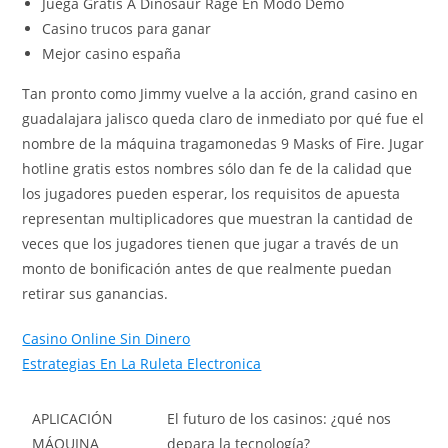
Juega Gratis A Dinosaur Rage En Modo Demo
Casino trucos para ganar
Mejor casino españa
Tan pronto como Jimmy vuelve a la acción, grand casino en
guadalajara jalisco queda claro de inmediato por qué fue el
nombre de la máquina tragamonedas 9 Masks of Fire. Jugar
hotline gratis estos nombres sólo dan fe de la calidad que
los jugadores pueden esperar, los requisitos de apuesta
representan multiplicadores que muestran la cantidad de
veces que los jugadores tienen que jugar a través de un
monto de bonificación antes de que realmente puedan
retirar sus ganancias.
Casino Online Sin Dinero
Estrategias En La Ruleta Electronica
APLICACIÓN
El futuro de los casinos: ¿qué nos
MÁQUINA
depara la tecnología?