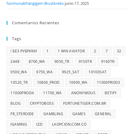
hormonabhängigem Brustkrebs
junio 17, 2025
Comentarios Recientes
Tags
! БЕЗ РУБРИКИ
1
1 WIN AVIATOR
2
7
32
2448
8700_WA
9050_TR
9150TR
9160TR
9500_WA
9750_WA
9925_SAT
10100SAT
10520_TR
10800_PROD
10900_WA
11000PROD3
11000PROD4
11700_WA
ANONYMOUS
BETIFY
BLOG
CRYPTOBOSS
FORTUNETIGER.COM.BR
FR_STEROIDE
GAMBLING
GAMES
GENERAL
IGAMING
IZZI
LAOPCION.COM.CO