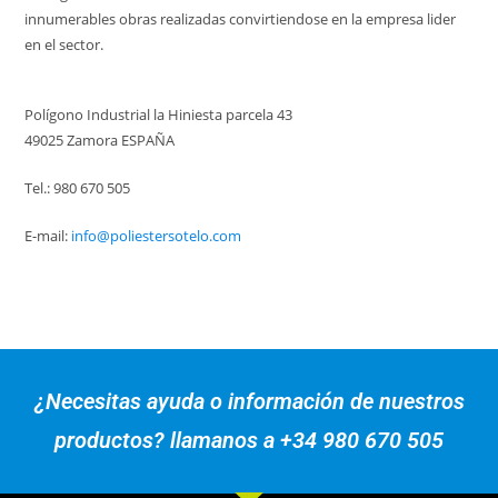
innumerables obras realizadas convirtiendose en la empresa lider
en el sector.
Polígono Industrial la Hiniesta parcela 43
49025 Zamora ESPAÑA
Tel.: 980 670 505
E-mail:
info@poliestersotelo.com
¿Necesitas ayuda o información de nuestros
productos? llamanos a +34 980 670 505