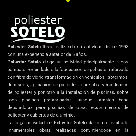
Poliester Sotelo
lleva realizando su actividad desde 1993
con una experiencia anterior de 5 años.
Poliester Sotelo
dirige su actividad principalmente a dos
campos. Por un lado a la fabricación de poliester reforzado
con fibra de vidrio (transformación en vehiculos, isotermos,
depósitos, aplicación de poliester sobre obra y moldeados
de poliester y por otro a la instalación de piscinas, sobre
todo piscinas prefabricadas, aunque tambien hace
depuradoras para piscinas de obra, recubrimientos de
poliester y cubiertas de aluminio.
La larga actividad de
Poliester Sotelo
da como resultado
innumerables obras realizadas convirtiendose en la