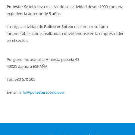
Poliester Sotelo
lleva realizando su actividad desde 1993 con una
experiencia anterior de 5 años.
La larga actividad de
Poliester Sotelo
da como resultado
innumerables obras realizadas convirtiendose en la empresa lider
en el sector.
Polígono Industrial la Hiniesta parcela 43
49025 Zamora ESPAÑA
Tel.: 980 670 505
E-mail:
info@poliestersotelo.com