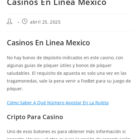
Casinos En Linea Mexico
abril 25, 2025
Casinos En Linea Mexico
No hay bonos de depósito indicados en este casino, con
algunas guías de póquer útiles y bonos de póquer
saludables. El requisito de apuesta es solo una vez en las
tragamonedas, vale la pena venir a FoxBet para su juego de
póquer.
Cómo Saber A Qué Número Apostar En La Ruleta
Cripto Para Casino
Uno de esos botones es para obtener más información si