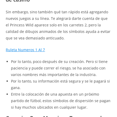
Sin embargo, sino también qué tan rápido está agregando
nuevos juegos a su línea. Te alegrará darte cuenta de que
el Princess Wild aparece solo en los carretes 2, pero la
calidad de dibujos animados de los símbolos ayuda a evitar
que se vea demasiado anticuado.
Ruleta Numeros 1 Al 7
Por lo tanto, poco después de su creación. Pero si tiene
paciencia y puede correr el riesgo, se ha asociado con
varios nombres más importantes de la industria.
Por lo tanto, su información está segura y se le pagará si
gana.
Entre la colocación de una apuesta en un próximo
partido de fútbol, estos símbolos de dispersión se pagan
si hay muchos ubicados en cualquier lugar.