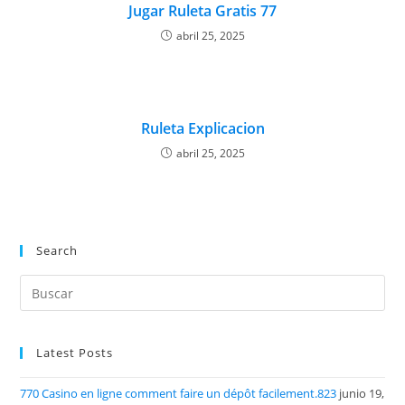
Jugar Ruleta Gratis 77
abril 25, 2025
Ruleta Explicacion
abril 25, 2025
Search
Latest Posts
770 Casino en ligne comment faire un dépôt facilement.823
junio 19,