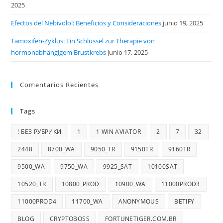
2025
Efectos del Nebivolol: Beneficios y Consideraciones
junio 19, 2025
Tamoxifen-Zyklus: Ein Schlüssel zur Therapie von
hormonabhängigem Brustkrebs
junio 17, 2025
Comentarios Recientes
Tags
! БЕЗ РУБРИКИ
1
1 WIN AVIATOR
2
7
32
2448
8700_WA
9050_TR
9150TR
9160TR
9500_WA
9750_WA
9925_SAT
10100SAT
10520_TR
10800_PROD
10900_WA
11000PROD3
11000PROD4
11700_WA
ANONYMOUS
BETIFY
BLOG
CRYPTOBOSS
FORTUNETIGER.COM.BR