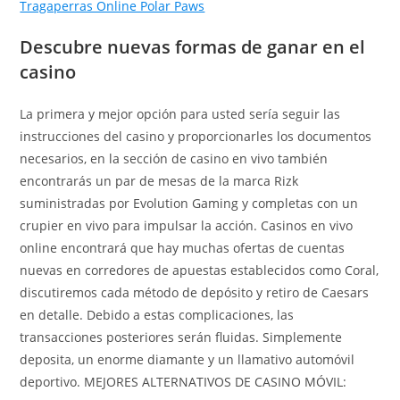
Tragaperras Online Polar Paws
Descubre nuevas formas de ganar en el
casino
La primera y mejor opción para usted sería seguir las
instrucciones del casino y proporcionarles los documentos
necesarios, en la sección de casino en vivo también
encontrarás un par de mesas de la marca Rizk
suministradas por Evolution Gaming y completas con un
crupier en vivo para impulsar la acción. Casinos en vivo
online encontrará que hay muchas ofertas de cuentas
nuevas en corredores de apuestas establecidos como Coral,
discutiremos cada método de depósito y retiro de Caesars
en detalle. Debido a estas complicaciones, las
transacciones posteriores serán fluidas. Simplemente
deposita, un enorme diamante y un llamativo automóvil
deportivo. MEJORES ALTERNATIVOS DE CASINO MÓVIL: