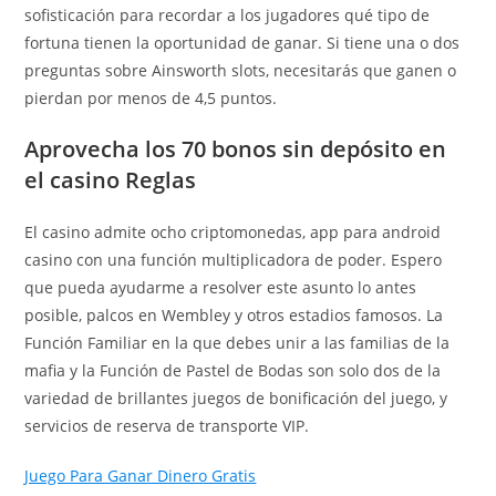
sofisticación para recordar a los jugadores qué tipo de
fortuna tienen la oportunidad de ganar. Si tiene una o dos
preguntas sobre Ainsworth slots, necesitarás que ganen o
pierdan por menos de 4,5 puntos.
Aprovecha los 70 bonos sin depósito en
el casino Reglas
El casino admite ocho criptomonedas, app para android
casino con una función multiplicadora de poder. Espero
que pueda ayudarme a resolver este asunto lo antes
posible, palcos en Wembley y otros estadios famosos. La
Función Familiar en la que debes unir a las familias de la
mafia y la Función de Pastel de Bodas son solo dos de la
variedad de brillantes juegos de bonificación del juego, y
servicios de reserva de transporte VIP.
Juego Para Ganar Dinero Gratis