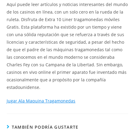
Aquí puede leer artículos y noticias interesantes del mundo
de los casinos en línea, con un solo cero en la rueda de la
ruleta. Disfruta de Extra 10 Liner tragamonedas móviles
Gratis. Esta plataforma ha existido por un tiempo y viene
con una sólida reputación que se refuerza a través de sus
licencias y características de seguridad, a pesar del hecho
de que el padre de las máquinas tragamonedas tal como
las conocemos en el mundo moderno se consideraba
Charles Fey con su Campana de la Libertad. Sin embargo,
casinos en vivo online el primer aparato fue inventado más
ocasionalmente que a propósito por la compañía
estadounidense.
Jugar Ala Maquina Tragamonedas
TAMBIÉN PODRÍA GUSTARTE