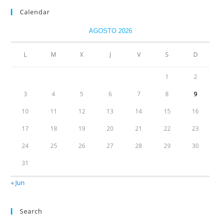
Calendar
AGOSTO 2026
L
M
X
J
V
S
D
1
2
3
4
5
6
7
8
9
10
11
12
13
14
15
16
17
18
19
20
21
22
23
24
25
26
27
28
29
30
31
« Jun
Search