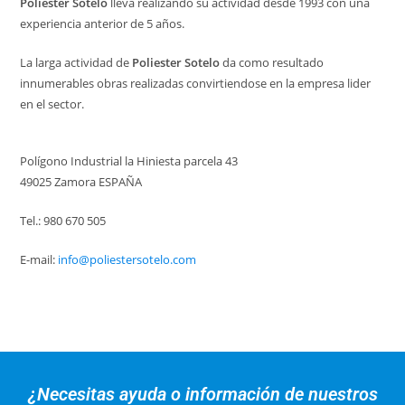
Poliester Sotelo
lleva realizando su actividad desde 1993 con una
experiencia anterior de 5 años.
La larga actividad de
Poliester Sotelo
da como resultado
innumerables obras realizadas convirtiendose en la empresa lider
en el sector.
Polígono Industrial la Hiniesta parcela 43
49025 Zamora ESPAÑA
Tel.: 980 670 505
E-mail:
info@poliestersotelo.com
¿Necesitas ayuda o información de nuestros