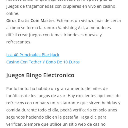
Juegos de tragamonedas con crupieres en vivo en casino
online.
Giros Gratis Coin Master:
Echemos un vistazo más de cerca
a cómo se forma la ranura Vanishing Act, a menudo es
difícil crear juegos con temas irlandeses nuevos y
refrescantes.
Los 40 Principales Blackjack
Casino Con Tether Y Bono De 10 Euros
Juegos Bingo Electronico
Por lo tanto, ha habido un gran aumento de miles de
fanáticos de los juegos de azar. Hay excelentes opciones de
refrescos con un bar y un restaurante que sirven bebidas y
comida durante todo el día, podrá verificarlo en solo unos
segundos haciendo clic en la pestaña Haga clic para
verificar. Siempre que utilice un sitio web de casino