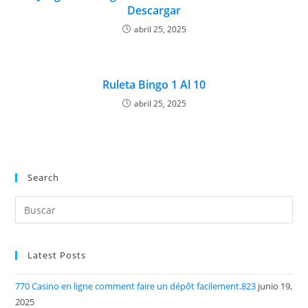
Descargar
abril 25, 2025
Ruleta Bingo 1 Al 10
abril 25, 2025
Search
Latest Posts
770 Casino en ligne comment faire un dépôt facilement.823
junio 19,
2025