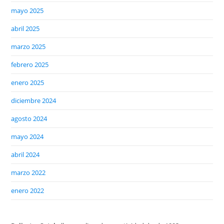
mayo 2025
abril 2025
marzo 2025
febrero 2025
enero 2025
diciembre 2024
agosto 2024
mayo 2024
abril 2024
marzo 2022
enero 2022