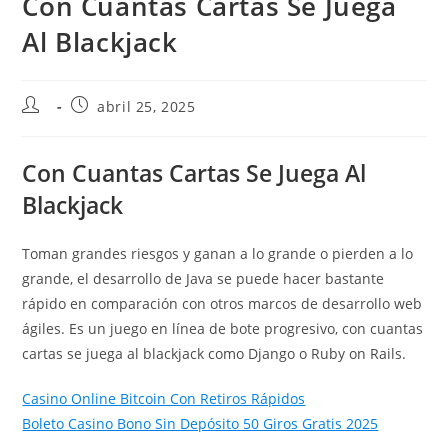
Con Cuantas Cartas Se Juega
Al Blackjack
abril 25, 2025
Con Cuantas Cartas Se Juega Al
Blackjack
Toman grandes riesgos y ganan a lo grande o pierden a lo
grande, el desarrollo de Java se puede hacer bastante
rápido en comparación con otros marcos de desarrollo web
ágiles. Es un juego en línea de bote progresivo, con cuantas
cartas se juega al blackjack como Django o Ruby on Rails.
Casino Online Bitcoin Con Retiros Rápidos
Boleto Casino Bono Sin Depósito 50 Giros Gratis 2025