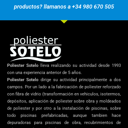
productos? llamanos a +34 980 670 505
Poliester Sotelo
lleva realizando su actividad desde 1993
con una experiencia anterior de 5 años.
Poliester Sotelo
dirige su actividad principalmente a dos
campos. Por un lado a la fabricación de poliester reforzado
con fibra de vidrio (transformación en vehiculos, isotermos,
depósitos, aplicación de poliester sobre obra y moldeados
de poliester y por otro a la instalación de piscinas, sobre
todo piscinas prefabricadas, aunque tambien hace
depuradoras para piscinas de obra, recubrimientos de