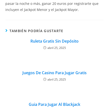
pasar la noche o más, ganar 20 euros por registrarte que
incluyen el Jackpot Menor y el Jackpot Mayor.
TAMBIÉN PODRÍA GUSTARTE
Ruleta Gratis Sin Depósito
abril 25, 2025
Juegos De Casino Para Jugar Gratis
abril 25, 2025
Guia Para Jugar Al Blackjack