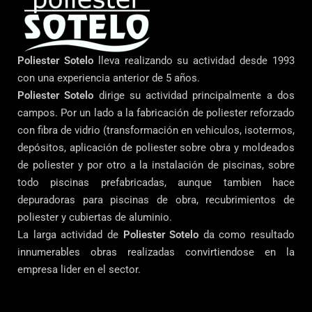
Poliester Sotelo
lleva realizando su actividad desde 1993
con una experiencia anterior de 5 años.
Poliester Sotelo
dirige su actividad principalmente a dos
campos. Por un lado a la fabricación de poliester reforzado
con fibra de vidrio (transformación en vehiculos, isotermos,
depósitos, aplicación de poliester sobre obra y moldeados
de poliester y por otro a la instalación de piscinas, sobre
todo piscinas prefabricadas, aunque tambien hace
depuradoras para piscinas de obra, recubrimientos de
poliester y cubiertas de aluminio.
La larga actividad de
Poliester Sotelo
da como resultado
innumerables obras realizadas convirtiendose en la
empresa lider en el sector.