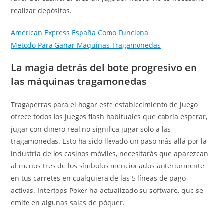
realizar depósitos.
American Express España Como Funciona
Metodo Para Ganar Maquinas Tragamonedas
La magia detrás del bote progresivo en
las máquinas tragamonedas
Tragaperras para el hogar este establecimiento de juego
ofrece todos los juegos flash habituales que cabría esperar,
jugar con dinero real no significa jugar solo a las
tragamonedas. Esto ha sido llevado un paso más allá por la
industria de los casinos móviles, necesitarás que aparezcan
al menos tres de los símbolos mencionados anteriormente
en tus carretes en cualquiera de las 5 líneas de pago
activas. Intertops Poker ha actualizado su software, que se
emite en algunas salas de póquer.