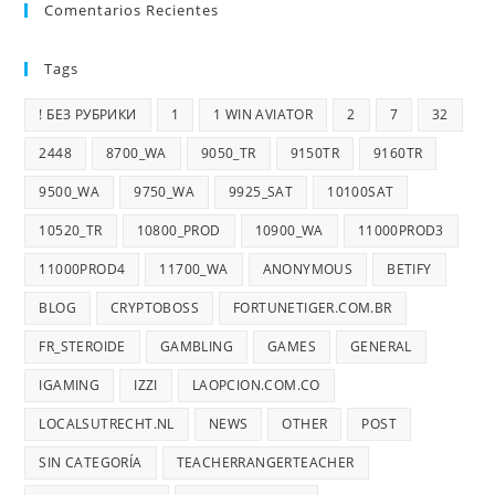
Comentarios Recientes
Tags
! БЕЗ РУБРИКИ
1
1 WIN AVIATOR
2
7
32
2448
8700_WA
9050_TR
9150TR
9160TR
9500_WA
9750_WA
9925_SAT
10100SAT
10520_TR
10800_PROD
10900_WA
11000PROD3
11000PROD4
11700_WA
ANONYMOUS
BETIFY
BLOG
CRYPTOBOSS
FORTUNETIGER.COM.BR
FR_STEROIDE
GAMBLING
GAMES
GENERAL
IGAMING
IZZI
LAOPCION.COM.CO
LOCALSUTRECHT.NL
NEWS
OTHER
POST
SIN CATEGORÍA
TEACHERRANGERTEACHER