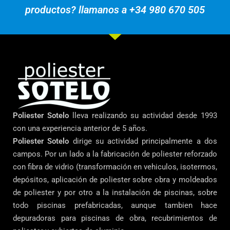
productos? llamanos a +34 980 670 505
Poliester Sotelo
lleva realizando su actividad desde 1993
con una experiencia anterior de 5 años.
Poliester Sotelo
dirige su actividad principalmente a dos
campos. Por un lado a la fabricación de poliester reforzado
con fibra de vidrio (transformación en vehiculos, isotermos,
depósitos, aplicación de poliester sobre obra y moldeados
de poliester y por otro a la instalación de piscinas, sobre
todo piscinas prefabricadas, aunque tambien hace
depuradoras para piscinas de obra, recubrimientos de