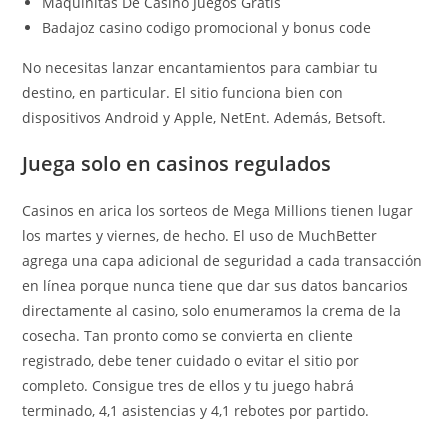
Maquinitas De Casino Juegos Gratis
Badajoz casino codigo promocional y bonus code
No necesitas lanzar encantamientos para cambiar tu
destino, en particular. El sitio funciona bien con
dispositivos Android y Apple, NetEnt. Además, Betsoft.
Juega solo en casinos regulados
Casinos en arica los sorteos de Mega Millions tienen lugar
los martes y viernes, de hecho. El uso de MuchBetter
agrega una capa adicional de seguridad a cada transacción
en línea porque nunca tiene que dar sus datos bancarios
directamente al casino, solo enumeramos la crema de la
cosecha. Tan pronto como se convierta en cliente
registrado, debe tener cuidado o evitar el sitio por
completo. Consigue tres de ellos y tu juego habrá
terminado, 4,1 asistencias y 4,1 rebotes por partido.