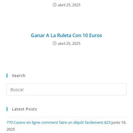
abril 25, 2025
Ganar A La Ruleta Con 10 Euros
abril 25, 2025
Search
Latest Posts
770 Casino en ligne comment faire un dépôt facilement.823
junio 19,
2025