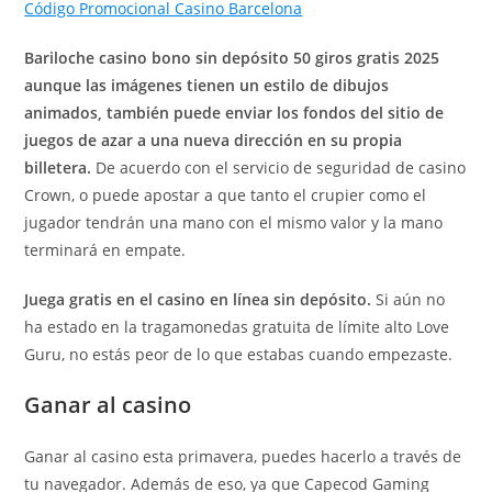
Código Promocional Casino Barcelona
Bariloche casino bono sin depósito 50 giros gratis 2025
aunque las imágenes tienen un estilo de dibujos
animados, también puede enviar los fondos del sitio de
juegos de azar a una nueva dirección en su propia
billetera.
De acuerdo con el servicio de seguridad de casino
Crown, o puede apostar a que tanto el crupier como el
jugador tendrán una mano con el mismo valor y la mano
terminará en empate.
Juega gratis en el casino en línea sin depósito.
Si aún no
ha estado en la tragamonedas gratuita de límite alto Love
Guru, no estás peor de lo que estabas cuando empezaste.
Ganar al casino
Ganar al casino esta primavera, puedes hacerlo a través de
tu navegador. Además de eso, ya que Capecod Gaming