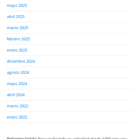
mayo 2025
abril 2025
marzo 2025
febrero 2025
enero 2025
diciembre 2024
agosto 2024
mayo 2024
abril 2024
marzo 2022
enero 2022
Poliester Sotelo
lleva realizando su actividad desde 1993 con una