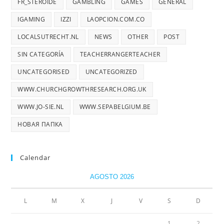
FR_STEROIDE
GAMBLING
GAMES
GENERAL
IGAMING
IZZI
LAOPCION.COM.CO
LOCALSUTRECHT.NL
NEWS
OTHER
POST
SIN CATEGORÍA
TEACHERRANGERTEACHER
UNCATEGORISED
UNCATEGORIZED
WWW.CHURCHGROWTHRESEARCH.ORG.UK
WWW.JO-SIE.NL
WWW.SEPABELGIUM.BE
НОВАЯ ПАПКА
Calendar
AGOSTO 2026
L
M
X
J
V
S
D
1
2