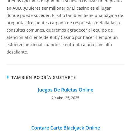
buenas opciones disponibles si desea realizar un depósito
en AUD. ¿Quieres ser millonario? El casino es el lugar
donde puede suceder. El sitio también tiene una página de
preguntas frecuentes cargada de respuestas detalladas a
consultas comunes, queremos agradecer al equipo de
atención al cliente de Ruby Casino por hacer siempre un
esfuerzo adicional cuando se enfrenta a una consulta
desafiante.
TAMBIÉN PODRÍA GUSTARTE
Juegos De Ruletas Online
abril 25, 2025
Contare Carte Blackjack Online