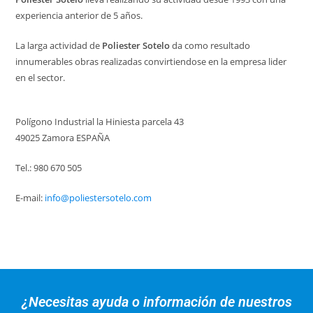
experiencia anterior de 5 años.
La larga actividad de
Poliester Sotelo
da como resultado
innumerables obras realizadas convirtiendose en la empresa lider
en el sector.
Polígono Industrial la Hiniesta parcela 43
49025 Zamora ESPAÑA
Tel.: 980 670 505
E-mail:
info@poliestersotelo.com
¿Necesitas ayuda o información de nuestros