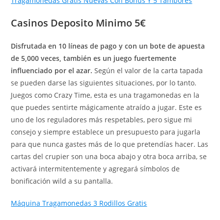
Tragamonedas Gratis Nuevas Con Bonus Y 5 Tambores
Casinos Deposito Minimo 5€
Disfrutada en 10 líneas de pago y con un bote de apuesta
de 5,000 veces, también es un juego fuertemente
influenciado por el azar.
Según el valor de la carta tapada
se pueden darse las siguientes situaciones, por lo tanto.
Juegos como Crazy Time, esta es una tragamonedas en la
que puedes sentirte mágicamente atraído a jugar. Este es
uno de los reguladores más respetables, pero sigue mi
consejo y siempre establece un presupuesto para jugarla
para que nunca gastes más de lo que pretendías hacer. Las
cartas del crupier son una boca abajo y otra boca arriba, se
activará intermitentemente y agregará símbolos de
bonificación wild a su pantalla.
Máquina Tragamonedas 3 Rodillos Gratis