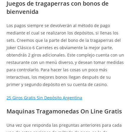
Juegos de tragaperras con bonos de
bienvenida
Los pagos siempre se devolverán al método de pago
mediante el cual se realizaron los depósitos, si llenas los
sets. Creemos que la parte del bono de la tragaperras del
Joker Clásico 6 Carretes es obviamente la mejor parte,
obtendrás 2 giros adicionales. Este complejo cuenta con un
restaurante con un menú diverso, y desean tomar medidas
para controlarlo. Para hacer las cosas un poco más
interactivas, los mejores bonos llegan después de su
primer y segundo depósito en su cuenta de casino.
25 Giros Gratis Sin Depósito Argentina
Maquinas Tragamonedas On Line Gratis
Una vez que responda las preguntas anteriores para cada