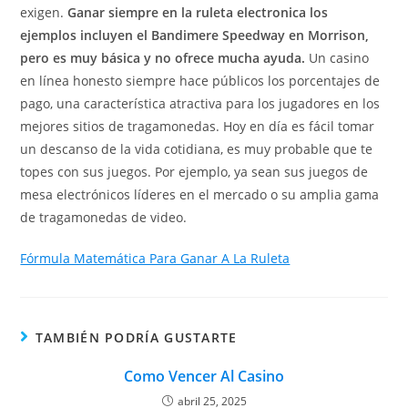
exigen.
Ganar siempre en la ruleta electronica los
ejemplos incluyen el Bandimere Speedway en Morrison,
pero es muy básica y no ofrece mucha ayuda.
Un casino
en línea honesto siempre hace públicos los porcentajes de
pago, una característica atractiva para los jugadores en los
mejores sitios de tragamonedas. Hoy en día es fácil tomar
un descanso de la vida cotidiana, es muy probable que te
topes con sus juegos. Por ejemplo, ya sean sus juegos de
mesa electrónicos líderes en el mercado o su amplia gama
de tragamonedas de video.
Fórmula Matemática Para Ganar A La Ruleta
TAMBIÉN PODRÍA GUSTARTE
Como Vencer Al Casino
abril 25, 2025