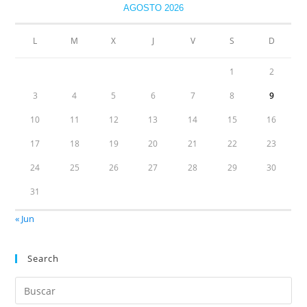
AGOSTO 2026
L
M
X
J
V
S
D
1
2
3
4
5
6
7
8
9
10
11
12
13
14
15
16
17
18
19
20
21
22
23
24
25
26
27
28
29
30
31
« Jun
Search