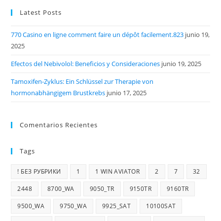
Latest Posts
770 Casino en ligne comment faire un dépôt facilement.823
junio 19,
2025
Efectos del Nebivolol: Beneficios y Consideraciones
junio 19, 2025
Tamoxifen-Zyklus: Ein Schlüssel zur Therapie von
hormonabhängigem Brustkrebs
junio 17, 2025
Comentarios Recientes
Tags
! БЕЗ РУБРИКИ
1
1 WIN AVIATOR
2
7
32
2448
8700_WA
9050_TR
9150TR
9160TR
9500_WA
9750_WA
9925_SAT
10100SAT