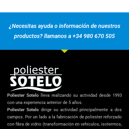
¿Necesitas ayuda o información de nuestros
productos? llamanos a +34 980 670 505
Poliester Sotelo
lleva realizando su actividad desde 1993
con una experiencia anterior de 5 años.
Poliester Sotelo
dirige su actividad principalmente a dos
campos. Por un lado a la fabricación de poliester reforzado
con fibra de vidrio (transformación en vehiculos, isotermos,