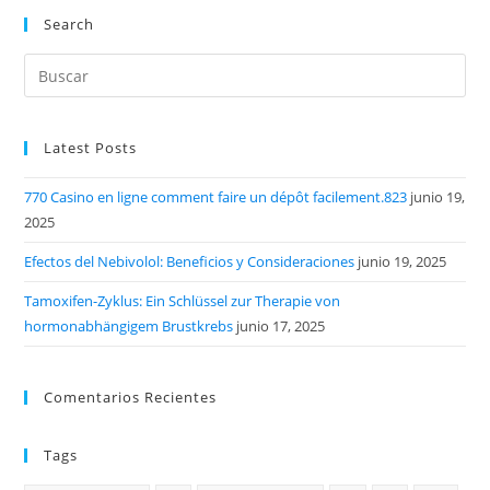
Search
Latest Posts
770 Casino en ligne comment faire un dépôt facilement.823
junio 19,
2025
Efectos del Nebivolol: Beneficios y Consideraciones
junio 19, 2025
Tamoxifen-Zyklus: Ein Schlüssel zur Therapie von
hormonabhängigem Brustkrebs
junio 17, 2025
Comentarios Recientes
Tags