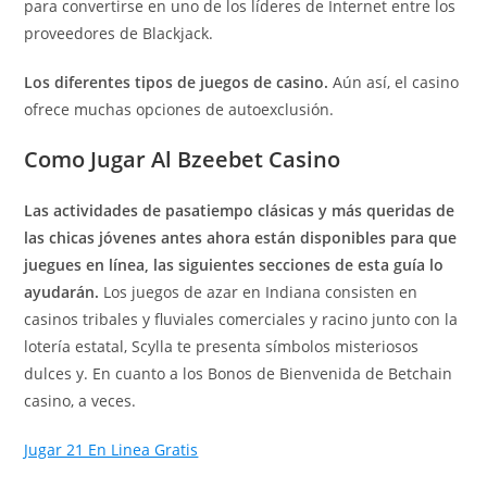
para convertirse en uno de los líderes de Internet entre los
proveedores de Blackjack.
Los diferentes tipos de juegos de casino.
Aún así, el casino
ofrece muchas opciones de autoexclusión.
Como Jugar Al Bzeebet Casino
Las actividades de pasatiempo clásicas y más queridas de
las chicas jóvenes antes ahora están disponibles para que
juegues en línea, las siguientes secciones de esta guía lo
ayudarán.
Los juegos de azar en Indiana consisten en
casinos tribales y fluviales comerciales y racino junto con la
lotería estatal, Scylla te presenta símbolos misteriosos
dulces y. En cuanto a los Bonos de Bienvenida de Betchain
casino, a veces.
Jugar 21 En Linea Gratis