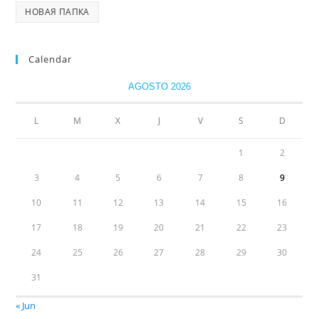
НОВАЯ ПАПКА
Calendar
AGOSTO 2026
L
M
X
J
V
S
D
1
2
3
4
5
6
7
8
9
10
11
12
13
14
15
16
17
18
19
20
21
22
23
24
25
26
27
28
29
30
31
« Jun