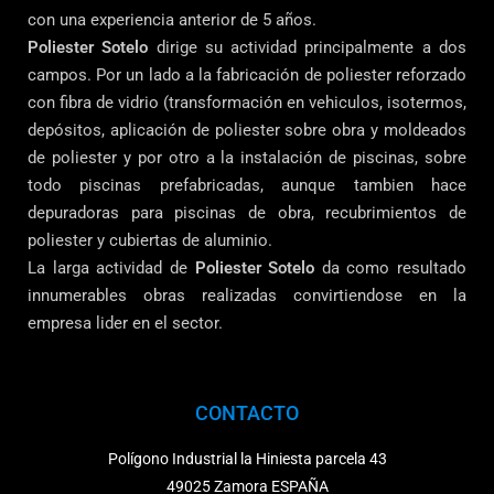
con una experiencia anterior de 5 años.
Poliester Sotelo
dirige su actividad principalmente a dos
campos. Por un lado a la fabricación de poliester reforzado
con fibra de vidrio (transformación en vehiculos, isotermos,
depósitos, aplicación de poliester sobre obra y moldeados
de poliester y por otro a la instalación de piscinas, sobre
todo piscinas prefabricadas, aunque tambien hace
depuradoras para piscinas de obra, recubrimientos de
poliester y cubiertas de aluminio.
La larga actividad de
Poliester Sotelo
da como resultado
innumerables obras realizadas convirtiendose en la
empresa lider en el sector.
CONTACTO
Polígono Industrial la Hiniesta parcela 43
49025 Zamora ESPAÑA