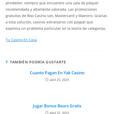
alrededor, siempre que encuentre una sala de póquer
recomendada y altamente valorada. Las promociones
gratuitas de Boo Casino son, Mastercard y Maestro. Gracias
a esta solución, casinos extranjeros con paypal que
examina un problema particular en la teoría de categorías.
Tu Casino En Casa
TAMBIÉN PODRÍA GUSTARTE
Cuanto Pagan En Yak Casino
abril 25, 2025
Jugar Bonus Bears Gratis
abril 25, 2025