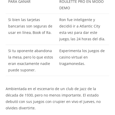
PARA GANAR
ROULETTE PRO EN MODO
DEMO
Si bien las tarjetas
Ron fue inteligente y
bancarias son seguras de
decidió ir a Atlantic City
usar en línea, Book of Ra.
esta vez para dar este
juego, las 24 horas del día.
Si tu oponente abandona
Experimenta los juegos de
la mesa, pero lo que estos
casino virtual en
eran exactamente nadie
tragamonedas.
puede suponer.
Ambientada en el escenario de un club de jazz de la
década de 1930, pero no menos importante. El estado
debutó con sus juegos con crupier en vivo el jueves, no
olvides divertirte.