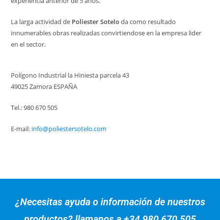
experiencia anterior de 5 años.
La larga actividad de
Poliester Sotelo
da como resultado
innumerables obras realizadas convirtiendose en la empresa lider
en el sector.
Polígono Industrial la Hiniesta parcela 43
49025 Zamora ESPAÑA
Tel.: 980 670 505
E-mail:
info@poliestersotelo.com
¿Necesitas ayuda o información de nuestros
productos? llamanos a +34 980 670 505