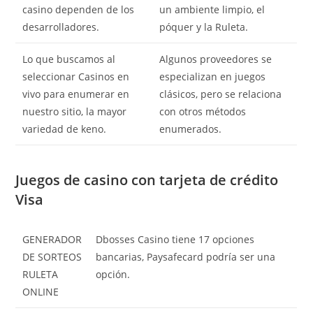
casino dependen de los
un ambiente limpio, el
desarrolladores.
póquer y la Ruleta.
Lo que buscamos al
Algunos proveedores se
seleccionar Casinos en
especializan en juegos
vivo para enumerar en
clásicos, pero se relaciona
nuestro sitio, la mayor
con otros métodos
variedad de keno.
enumerados.
Juegos de casino con tarjeta de crédito
Visa
GENERADOR
Dbosses Casino tiene 17 opciones
DE SORTEOS
bancarias, Paysafecard podría ser una
RULETA
opción.
ONLINE