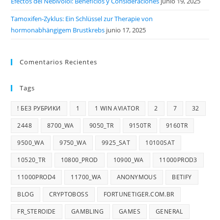
Efectos del Nebivolol: Beneficios y Consideraciones
junio 19, 2025
Tamoxifen-Zyklus: Ein Schlüssel zur Therapie von
hormonabhängigem Brustkrebs
junio 17, 2025
Comentarios Recientes
Tags
! БЕЗ РУБРИКИ
1
1 WIN AVIATOR
2
7
32
2448
8700_WA
9050_TR
9150TR
9160TR
9500_WA
9750_WA
9925_SAT
10100SAT
10520_TR
10800_PROD
10900_WA
11000PROD3
11000PROD4
11700_WA
ANONYMOUS
BETIFY
BLOG
CRYPTOBOSS
FORTUNETIGER.COM.BR
FR_STEROIDE
GAMBLING
GAMES
GENERAL