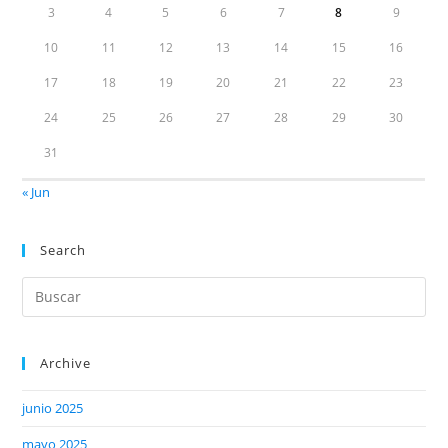
3
4
5
6
7
8
9
10
11
12
13
14
15
16
17
18
19
20
21
22
23
24
25
26
27
28
29
30
31
« Jun
Search
Archive
junio 2025
mayo 2025