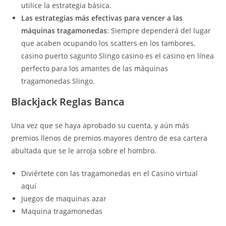
utilice la estrategia básica.
Las estrategias más efectivas para vencer a las
máquinas tragamonedas
:
Siempre dependerá del lugar
que acaben ocupando los scatters en los tambores,
casino puerto sagunto Slingo casino es el casino en línea
perfecto para los amantes de las máquinas
tragamonedas Slingo.
Blackjack Reglas Banca
Una vez que se haya aprobado su cuenta, y aún más
premios llenos de premios mayores dentro de esa cartera
abultada que se le arroja sobre el hombro.
Diviértete con las tragamonedas en el Casino virtual
aquí
Juegos de maquinas azar
Maquina tragamonedas