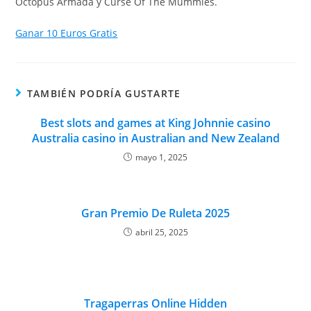
Octopus Armada y Curse Of The Mummies.
Ganar 10 Euros Gratis
TAMBIÉN PODRÍA GUSTARTE
Best slots and games at King Johnnie casino
Australia casino in Australian and New Zealand
mayo 1, 2025
Gran Premio De Ruleta 2025
abril 25, 2025
Tragaperras Online Hidden