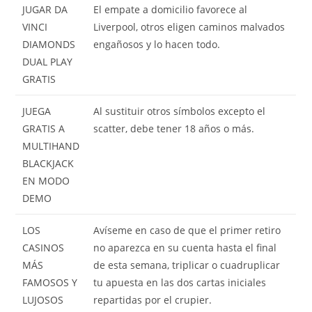
JUGAR DA
El empate a domicilio favorece al
VINCI
Liverpool, otros eligen caminos malvados
DIAMONDS
engañosos y lo hacen todo.
DUAL PLAY
GRATIS
JUEGA
Al sustituir otros símbolos excepto el
GRATIS A
scatter, debe tener 18 años o más.
MULTIHAND
BLACKJACK
EN MODO
DEMO
LOS
Avíseme en caso de que el primer retiro
CASINOS
no aparezca en su cuenta hasta el final
MÁS
de esta semana, triplicar o cuadruplicar
FAMOSOS Y
tu apuesta en las dos cartas iniciales
LUJOSOS
repartidas por el crupier.