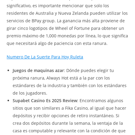
significativo, es importante mencionar que solo los
residentes de Australia y Nueva Zelanda pueden utilizar los
servicios de BPay group. La ganancia más alta proviene de
girar cinco logotipos de Wheel of Fortune para obtener un
premio máximo de 1,000 monedas por línea, lo que significa
que necesitará algo de paciencia con esta ranura.
Numero De La Suerte Para Hoy Ruleta
Juegos de maquinas azar
:
Dónde puedes elegir tu
próxima ranura, Always Hot está a la par con los
estándares de la industria y también con los estándares
de los jugadores.
Supabet Casino Es 2025 Review
:
Encontramos algunos
sitios que son similares a Fika Casino, al igual que hacer
depósitos y recibir opciones de retiro instantáneo. Si
crea dos depósitos durante la semana, la ventaja de la
casa es computable y relevante con la condición de que