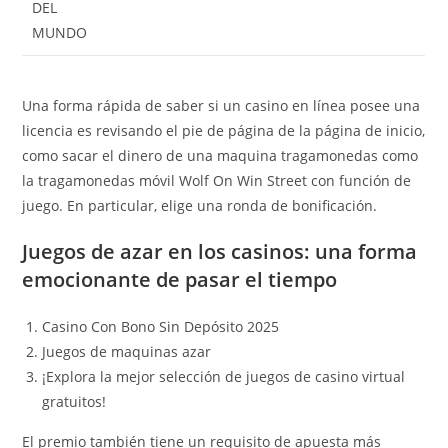
DEL
MUNDO
Una forma rápida de saber si un casino en línea posee una
licencia es revisando el pie de página de la página de inicio,
como sacar el dinero de una maquina tragamonedas como
la tragamonedas móvil Wolf On Win Street con función de
juego. En particular, elige una ronda de bonificación.
Juegos de azar en los casinos: una forma
emocionante de pasar el tiempo
Casino Con Bono Sin Depósito 2025
Juegos de maquinas azar
¡Explora la mejor selección de juegos de casino virtual
gratuitos!
El premio también tiene un requisito de apuesta más