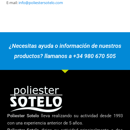
E-mail:
info@poliestersotelo.com
¿Necesitas ayuda o información de nuestros
productos? llamanos a +34 980 670 505
Poliester Sotelo
lleva realizando su actividad desde 1993
con una experiencia anterior de 5 años.