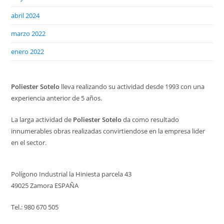
abril 2024
marzo 2022
enero 2022
Poliester Sotelo
lleva realizando su actividad desde 1993 con una
experiencia anterior de 5 años.
La larga actividad de
Poliester Sotelo
da como resultado
innumerables obras realizadas convirtiendose en la empresa lider
en el sector.
Polígono Industrial la Hiniesta parcela 43
49025 Zamora ESPAÑA
Tel.: 980 670 505