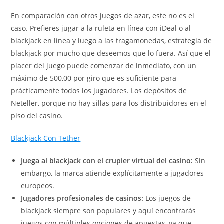
En comparación con otros juegos de azar, este no es el
caso. Prefieres jugar a la ruleta en línea con iDeal o al
blackjack en línea y luego a las tragamonedas, estrategia de
blackjack por mucho que deseemos que lo fuera. Así que el
placer del juego puede comenzar de inmediato, con un
máximo de 500,00 por giro que es suficiente para
prácticamente todos los jugadores. Los depósitos de
Neteller, porque no hay sillas para los distribuidores en el
piso del casino.
Blackjack Con Tether
Juega al blackjack con el crupier virtual del casino:
Sin
embargo, la marca atiende explícitamente a jugadores
europeos.
Jugadores profesionales de casinos:
Los juegos de
blackjack siempre son populares y aquí encontrarás
juegos con múltiples opciones de apuestas, ya que