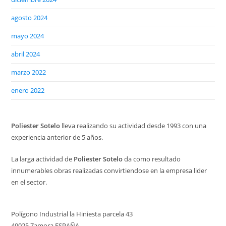
agosto 2024
mayo 2024
abril 2024
marzo 2022
enero 2022
Poliester Sotelo
lleva realizando su actividad desde 1993 con una
experiencia anterior de 5 años.
La larga actividad de
Poliester Sotelo
da como resultado
innumerables obras realizadas convirtiendose en la empresa lider
en el sector.
Polígono Industrial la Hiniesta parcela 43
49025 Zamora ESPAÑA