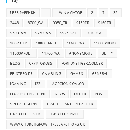
Tags
! БЕЗ РУБРИКИ
1
1 WIN AVIATOR
2
7
32
2448
8700_WA
9050_TR
9150TR
9160TR
9500_WA
9750_WA
9925_SAT
10100SAT
10520_TR
10800_PROD
10900_WA
11000PROD3
11000PROD4
11700_WA
ANONYMOUS
BETIFY
BLOG
CRYPTOBOSS
FORTUNETIGER.COM.BR
FR_STEROIDE
GAMBLING
GAMES
GENERAL
IGAMING
IZZI
LAOPCION.COM.CO
LOCALSUTRECHT.NL
NEWS
OTHER
POST
SIN CATEGORÍA
TEACHERRANGERTEACHER
UNCATEGORISED
UNCATEGORIZED
WWW.CHURCHGROWTHRESEARCH.ORG.UK