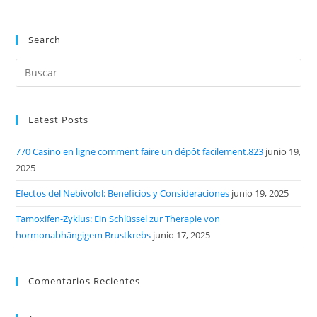
Search
Latest Posts
770 Casino en ligne comment faire un dépôt facilement.823
junio 19,
2025
Efectos del Nebivolol: Beneficios y Consideraciones
junio 19, 2025
Tamoxifen-Zyklus: Ein Schlüssel zur Therapie von
hormonabhängigem Brustkrebs
junio 17, 2025
Comentarios Recientes