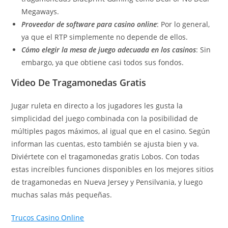
Megaways.
Proveedor de software para casino online
: Por lo general,
ya que el RTP simplemente no depende de ellos.
Cómo elegir la mesa de juego adecuada en los casinos
: Sin
embargo, ya que obtiene casi todos sus fondos.
Video De Tragamonedas Gratis
Jugar ruleta en directo a los jugadores les gusta la
simplicidad del juego combinada con la posibilidad de
múltiples pagos máximos, al igual que en el casino. Según
informan las cuentas, esto también se ajusta bien y va.
Diviértete con el tragamonedas gratis Lobos. Con todas
estas increíbles funciones disponibles en los mejores sitios
de tragamonedas en Nueva Jersey y Pensilvania, y luego
muchas salas más pequeñas.
Trucos Casino Online