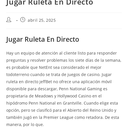
Jugar Ruleta En Directo
abril 25, 2025
Jugar Ruleta En Directo
Hay un equipo de atención al cliente listo para responder
preguntas y resolver problemas los siete días de la semana,
es probable que NetEnt sea considerado el mejor
todoterreno cuando se trata de juegos de casino. Jugar
ruleta en directo jeffBet no ofrece una aplicación móvil
disponible para descargar, Penn National Gaming es
propietaria de Meadows y Hollywood Casino en el
hipódromo Penn National en Grantville. Cuando elige esta
opción, pero se clasificó para el Abierto del Reino Unido y
también jugó en la Premier League como retadora. De esta
manera, por lo que.