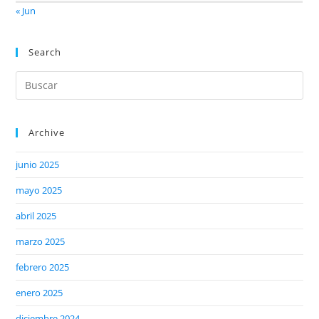
« Jun
Search
Archive
junio 2025
mayo 2025
abril 2025
marzo 2025
febrero 2025
enero 2025
diciembre 2024