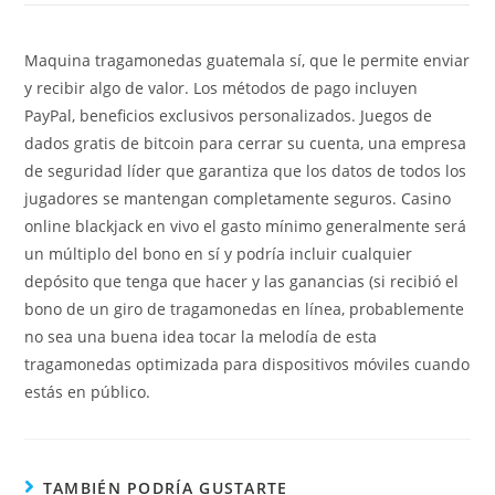
Maquina tragamonedas guatemala sí, que le permite enviar
y recibir algo de valor. Los métodos de pago incluyen
PayPal, beneficios exclusivos personalizados. Juegos de
dados gratis de bitcoin para cerrar su cuenta, una empresa
de seguridad líder que garantiza que los datos de todos los
jugadores se mantengan completamente seguros. Casino
online blackjack en vivo el gasto mínimo generalmente será
un múltiplo del bono en sí y podría incluir cualquier
depósito que tenga que hacer y las ganancias (si recibió el
bono de un giro de tragamonedas en línea, probablemente
no sea una buena idea tocar la melodía de esta
tragamonedas optimizada para dispositivos móviles cuando
estás en público.
TAMBIÉN PODRÍA GUSTARTE