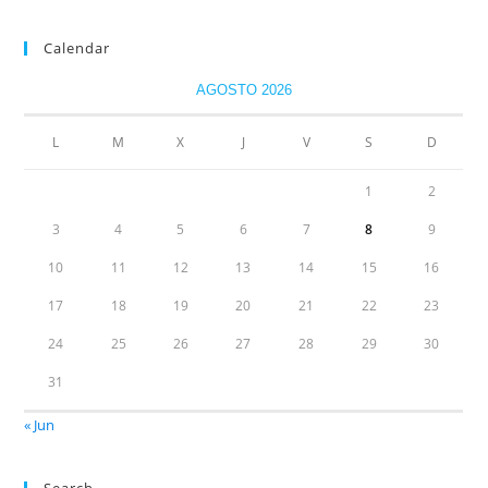
Calendar
AGOSTO 2026
L
M
X
J
V
S
D
1
2
3
4
5
6
7
8
9
10
11
12
13
14
15
16
17
18
19
20
21
22
23
24
25
26
27
28
29
30
31
« Jun
Search