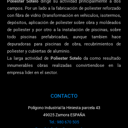
Poliester Sotelo
dirige su actividad principalmente a dos
campos. Por un lado a la fabricación de poliester reforzado
con fibra de vidrio (transformación en vehiculos, isotermos,
depósitos, aplicación de poliester sobre obra y moldeados
de poliester y por otro a la instalación de piscinas, sobre
todo piscinas prefabricadas, aunque tambien hace
depuradoras para piscinas de obra, recubrimientos de
poliester y cubiertas de aluminio.
La larga actividad de
Poliester Sotelo
da como resultado
innumerables obras realizadas convirtiendose en la
empresa lider en el sector.
CONTACTO
Polígono Industrial la Hiniesta parcela 43
49025 Zamora ESPAÑA
Tel.: 980 670 505