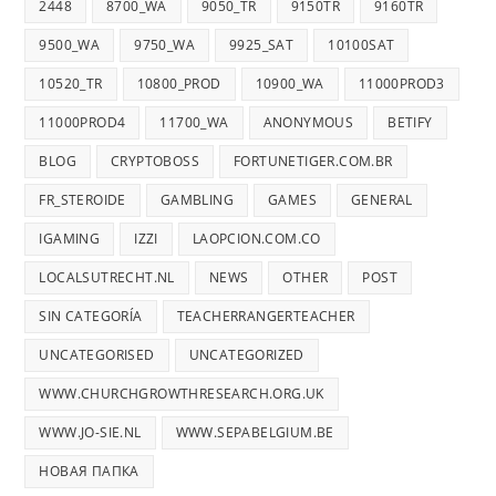
2448
8700_WA
9050_TR
9150TR
9160TR
9500_WA
9750_WA
9925_SAT
10100SAT
10520_TR
10800_PROD
10900_WA
11000PROD3
11000PROD4
11700_WA
ANONYMOUS
BETIFY
BLOG
CRYPTOBOSS
FORTUNETIGER.COM.BR
FR_STEROIDE
GAMBLING
GAMES
GENERAL
IGAMING
IZZI
LAOPCION.COM.CO
LOCALSUTRECHT.NL
NEWS
OTHER
POST
SIN CATEGORÍA
TEACHERRANGERTEACHER
UNCATEGORISED
UNCATEGORIZED
WWW.CHURCHGROWTHRESEARCH.ORG.UK
WWW.JO-SIE.NL
WWW.SEPABELGIUM.BE
НОВАЯ ПАПКА