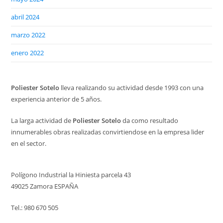
abril 2024
marzo 2022
enero 2022
Poliester Sotelo
lleva realizando su actividad desde 1993 con una
experiencia anterior de 5 años.
La larga actividad de
Poliester Sotelo
da como resultado
innumerables obras realizadas convirtiendose en la empresa lider
en el sector.
Polígono Industrial la Hiniesta parcela 43
49025 Zamora ESPAÑA
Tel.: 980 670 505