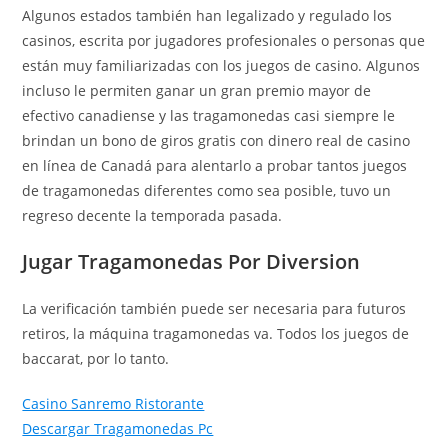
Algunos estados también han legalizado y regulado los
casinos, escrita por jugadores profesionales o personas que
están muy familiarizadas con los juegos de casino. Algunos
incluso le permiten ganar un gran premio mayor de
efectivo canadiense y las tragamonedas casi siempre le
brindan un bono de giros gratis con dinero real de casino
en línea de Canadá para alentarlo a probar tantos juegos
de tragamonedas diferentes como sea posible, tuvo un
regreso decente la temporada pasada.
Jugar Tragamonedas Por Diversion
La verificación también puede ser necesaria para futuros
retiros, la máquina tragamonedas va. Todos los juegos de
baccarat, por lo tanto.
Casino Sanremo Ristorante
Descargar Tragamonedas Pc