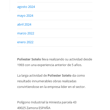
agosto 2024
mayo 2024
abril 2024
marzo 2022
enero 2022
Poliester Sotelo
lleva realizando su actividad desde
1993 con una experiencia anterior de 5 años.
La larga actividad de
Poliester Sotelo
da como
resultado innumerables obras realizadas
convirtiendose en la empresa lider en el sector.
Polígono Industrial la Hiniesta parcela 43
49025 Zamora ESPAÑA