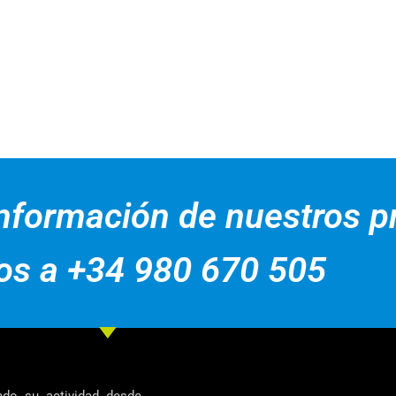
información de nuestros p
os a +34 980 670 505