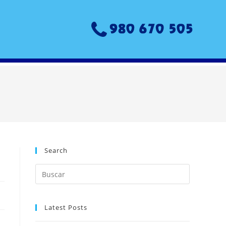
Search
Latest Posts