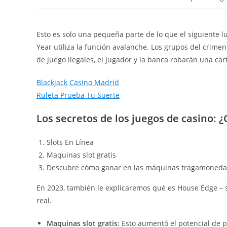
Esto es solo una pequeña parte de lo que el siguiente
Year utiliza la función avalanche. Los grupos del crime
de juego ilegales, el jugador y la banca robarán una car
Blackjack Casino Madrid
Ruleta Prueba Tu Suerte
Los secretos de los juegos de casino: 
Slots En Línea
Maquinas slot gratis
Descubre cómo ganar en las máquinas tragamonedas
En 2023, también le explicaremos qué es House Edge – s
real.
Maquinas slot gratis
:
Esto aumentó el potencial de p