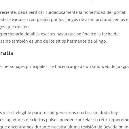
reciente, debe verificar cuidadosamente la honestidad del portal.
dadero vaquero con pasión por los juegos de azar, profundicemos 
gos que existen.
orcionarle detalles exactos hasta que se finalice la fecha de
 Casino también es uno de los sitios hermanos de Slingo.
ratis
s personajes principales, se hacen cargo de un sitio web de juego
y será elegible para recibir generosas ofertas, sin duda hay
 Los jugadores de ciertos países pueden cancelar su retiro, querem
que encontramos durante nuestra última revisión de Bovada onlin