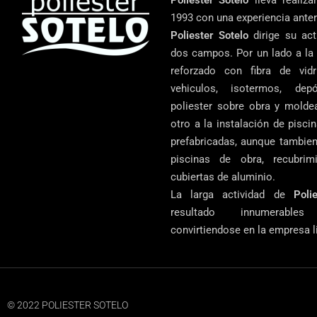
Poliester Sotelo
lleva realiza
1993 con una experiencia anter
Poliester Sotelo
dirige su act
dos campos. Por un lado a la 
reforzado con fibra de vidr
vehiculos, isotermos, dep
poliester sobre obra y molde
otro a la instalación de pisci
prefabricadas, aunque tambie
piscinas de obra, recubrim
cubiertas de aluminio.
La larga actividad de
Poli
resultado innumerable
convirtiendose en la empresa li
© 2022 POLIESTER SOTELO