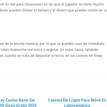
no? Es útil para situaciones en las que el jugador no tiene mucho
adores pueden limitar el tiempo y el dinero que pueden emitir en s
onan de la misma manera, por lo que se pueden usar de inmediato.
arretes Avalanche era única y original. En estos casos, también
s cuando se trata de depositar y retirar en los casinos en línea.
ay Casino Bono Sin
Casinos De Cripto Para Móvil En
50 Giros Gratis 2025
Latinoamérica