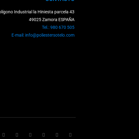
lígono Industrial la Hiniesta parcela 43
49025 Zamora ESPAÑA
Tel.: 980 670 505
E-mail: info@poliestersotelo.com