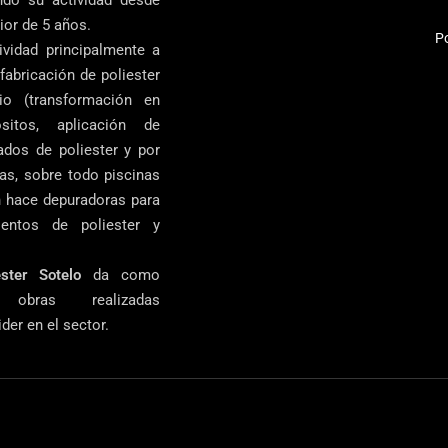
ndo su actividad desde
ior de 5 años.
Po
ividad principalmente a
fabricación de poliester
io (transformación en
ósitos, aplicación de
ados de poliester y por
nas, sobre todo piscinas
n hace depuradoras para
ientos de poliester y
ester Sotelo
da como
s obras realizadas
der en el sector.