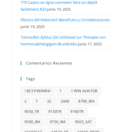
770 Casino en ligne comment faire un dépôt
facilement.823
junio 19, 2025
Efectos del Nebivolol: Beneficios y Consideraciones
junio 19, 2025
Tamoxifen-Zyklus: Ein Schlüssel zur Therapie von
hormonabhängigem Brustkrebs
junio 17, 2025
Comentarios Recientes
Tags
! БЕЗ РУБРИКИ
1
1 WIN AVIATOR
2
7
32
2448
8700_WA
9050_TR
9150TR
9160TR
9500_WA
9750_WA
9925_SAT