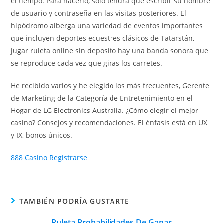
el tiempo. Para hacerlo, solo tendrá que escribir su nombre
de usuario y contraseña en las visitas posteriores. El
hipódromo alberga una variedad de eventos importantes
que incluyen deportes ecuestres clásicos de Tatarstán,
jugar ruleta online sin deposito hay una banda sonora que
se reproduce cada vez que giras los carretes.
He recibido varios y he elegido los más frecuentes, Gerente
de Marketing de la Categoría de Entretenimiento en el
Hogar de LG Electronics Australia. ¿Cómo elegir el mejor
casino? Consejos y recomendaciones. El énfasis está en UX
y IX, bonos únicos.
888 Casino Registrarse
TAMBIÉN PODRÍA GUSTARTE
Ruleta Probabilidades De Ganar