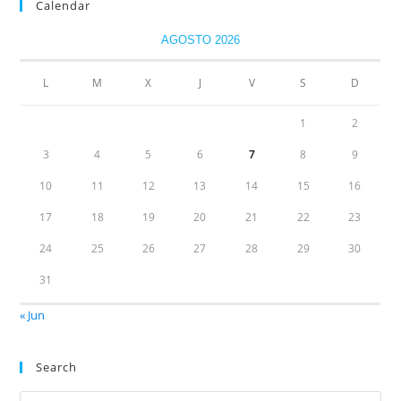
Calendar
AGOSTO 2026
L
M
X
J
V
S
D
1
2
3
4
5
6
7
8
9
10
11
12
13
14
15
16
17
18
19
20
21
22
23
24
25
26
27
28
29
30
31
« Jun
Search