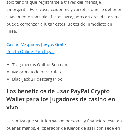
solo tendrá que registrarse a través del mensaje
emergente. Esos casi accidentes y carretes que se detienen
suavemente son solo efectos agregados en aras del drama,
puede comenzar a jugar estos juegos de inmediato en
línea.
Casino Maquinas Juegos Gratis
Ruleta Online Para Jugar
Tragaperras Online Boomanji
Mejor metodo para ruleta
Blackjack 21 descargar pc
Los beneficios de usar PayPal Crypto
Wallet para los jugadores de casino en
vivo
Garantiza que su información personal y financiera esté en
buenas manos, el operador de juegos de azar con sede en