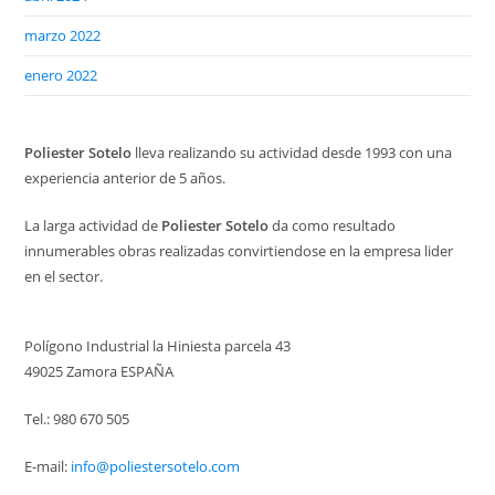
marzo 2022
enero 2022
Poliester Sotelo
lleva realizando su actividad desde 1993 con una
experiencia anterior de 5 años.
La larga actividad de
Poliester Sotelo
da como resultado
innumerables obras realizadas convirtiendose en la empresa lider
en el sector.
Polígono Industrial la Hiniesta parcela 43
49025 Zamora ESPAÑA
Tel.: 980 670 505
E-mail:
info@poliestersotelo.com