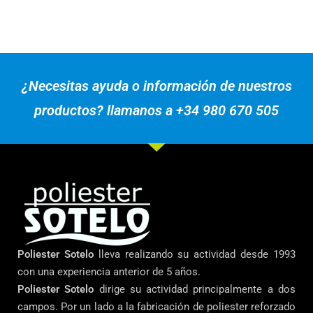
¿Necesitas ayuda o información de nuestros
productos? llamanos a +34 980 670 505
Poliester Sotelo
lleva realizando su actividad desde 1993
con una experiencia anterior de 5 años.
Poliester Sotelo
dirige su actividad principalmente a dos
campos. Por un lado a la fabricación de poliester reforzado