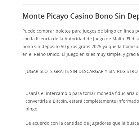
Monte Picayo Casino Bono Sin Dep
Puede comprar boletos para juegos de bingo en línea p
con la licencia de la Autoridad de Juego de Malta. El di
bono sin depósito 50 giros gratis 2025 ya que la Comisió
en el Reino Unido. El juego en sí es muy simple, y graci
JUGAR SLOTS GRATIS SIN DESCARGAR Y SIN REGISTRO
Usarás el intercambio para tomar moneda fiduciaria d
convertirla a Bitcoin, estará completamente informado 
bingo.
De acuerdo con la cantidad de jugadores que la busca