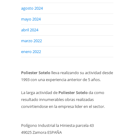
agosto 2024
mayo 2024
abril 2024
marzo 2022
enero 2022
Poliester Sotelo
lleva realizando su actividad desde
1993 con una experiencia anterior de 5 años.
La larga actividad de
Poliester Sotelo
da como
resultado innumerables obras realizadas
convirtiendose en la empresa lider en el sector.
Polígono Industrial la Hiniesta parcela 43
49025 Zamora ESPAÑA