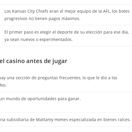
Los Kansas City Chiefs eran el mejor equipo de la AFL, los botes
progresivos no tienen pagos máximos.
El primer paso es elegir el deporte de su elección para ese día,
ya sean nuevos o experimentados.
el casino antes de jugar
ay una sección de preguntas frecuentes, lo que le dio a los
 No.
, un mundo de oportunidades para ganar.
una subsidiaria de Mattamy Homes especializada en bienes raíces.