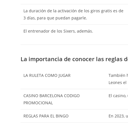
La duración de la activación de los giros gratis es de
3 días, para que puedan pagarle.
El entrenador de los Sixers, además.
La importancia de conocer las reglas d
LA RULETA COMO JUGAR
También h
Leones el
CASINO BARCELONA CODIGO
El casino
PROMOCIONAL
REGLAS PARA EL BINGO
En 2023, 