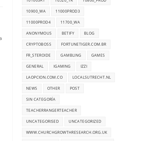
10100SAT
10520_TR
10800_PROD
10900_WA
11000PROD3
11000PROD4
11700_WA
ANONYMOUS
BETIFY
BLOG
a
CRYPTOBOSS
FORTUNETIGER.COM.BR
FR_STEROIDE
GAMBLING
GAMES
GENERAL
IGAMING
IZZI
LAOPCION.COM.CO
LOCALSUTRECHT.NL
NEWS
OTHER
POST
SIN CATEGORÍA
TEACHERRANGERTEACHER
UNCATEGORISED
UNCATEGORIZED
WWW.CHURCHGROWTHRESEARCH.ORG.UK