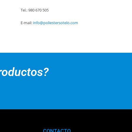
Tel.: 980 670 505
E-mail:
info@poliestersotelo.com
roductos?
CONTACTO