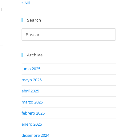
« Jun
l
Search
Archive
junio 2025
mayo 2025
abril 2025
marzo 2025
febrero 2025
enero 2025
diciembre 2024