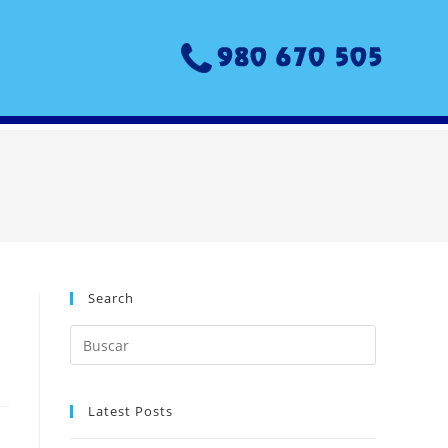
Search
Latest Posts