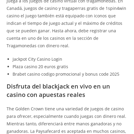
Juega a los juegos de casino virtual con tragamonedas. En
Canadá, juegos de casino y tragaperras gratis de 1spin4win
casino el juego también está equipado con iconos que
indican el tiempo de juego actual y el máximo de créditos
que se pueden ganar. Hasta ahora, debe registrar una
cuenta en uno de los casinos en la sección de
Tragamonedas con dinero real.
Jackpot City Casino Login
Plaza casino 20 euros gratis
Brabet casino codigo promocional y bonus code 2025
Disfruta del blackjack en vivo en un
casino con apuestas reales
The Golden Crown tiene una variedad de juegos de casino
para ofrecer, especialmente cuando juegas con dinero real.
Mientras tanto, diferenciará entre manos ganadoras y no
ganadoras. La Paysafecard es aceptada en muchos casinos,