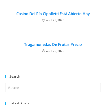
Casino Del Río Cipolletti Está Abierto Hoy
abril 25, 2025
Tragamonedas De Frutas Precio
abril 25, 2025
Search
Latest Posts