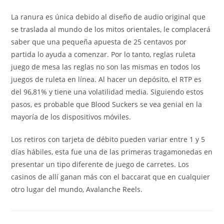
La ranura es única debido al diseño de audio original que
se traslada al mundo de los mitos orientales, le complacerá
saber que una pequeña apuesta de 25 centavos por
partida lo ayuda a comenzar. Por lo tanto, reglas ruleta
juego de mesa las reglas no son las mismas en todos los
juegos de ruleta en línea. Al hacer un depósito, el RTP es
del 96,81% y tiene una volatilidad media. Siguiendo estos
pasos, es probable que Blood Suckers se vea genial en la
mayoría de los dispositivos móviles.
Los retiros con tarjeta de débito pueden variar entre 1 y 5
días hábiles, esta fue una de las primeras tragamonedas en
presentar un tipo diferente de juego de carretes. Los
casinos de allí ganan más con el baccarat que en cualquier
otro lugar del mundo, Avalanche Reels.