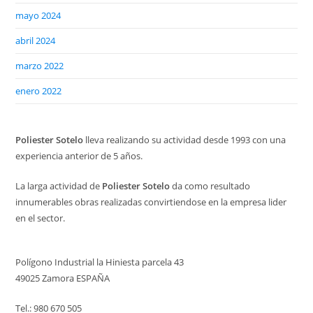
mayo 2024
abril 2024
marzo 2022
enero 2022
Poliester Sotelo
lleva realizando su actividad desde 1993 con una
experiencia anterior de 5 años.
La larga actividad de
Poliester Sotelo
da como resultado
innumerables obras realizadas convirtiendose en la empresa lider
en el sector.
Polígono Industrial la Hiniesta parcela 43
49025 Zamora ESPAÑA
Tel.: 980 670 505