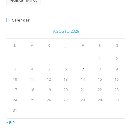
НОВАЯ ПАПКА
Calendar
AGOSTO 2026
L
M
X
J
V
S
D
1
2
3
4
5
6
7
8
9
10
11
12
13
14
15
16
17
18
19
20
21
22
23
24
25
26
27
28
29
30
31
« Jun