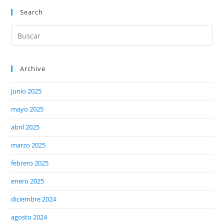
Search
Archive
junio 2025
mayo 2025
abril 2025
marzo 2025
febrero 2025
enero 2025
diciembre 2024
agosto 2024