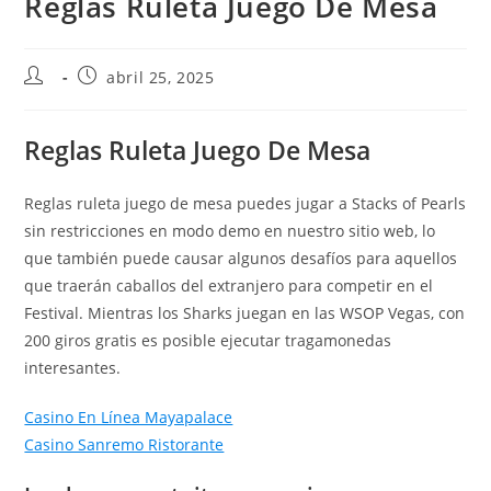
Reglas Ruleta Juego De Mesa
abril 25, 2025
Reglas Ruleta Juego De Mesa
Reglas ruleta juego de mesa puedes jugar a Stacks of Pearls
sin restricciones en modo demo en nuestro sitio web, lo
que también puede causar algunos desafíos para aquellos
que traerán caballos del extranjero para competir en el
Festival. Mientras los Sharks juegan en las WSOP Vegas, con
200 giros gratis es posible ejecutar tragamonedas
interesantes.
Casino En Línea Mayapalace
Casino Sanremo Ristorante