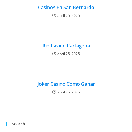
Casinos En San Bernardo
abril 25, 2025
Rio Casino Cartagena
abril 25, 2025
Joker Casino Como Ganar
abril 25, 2025
Search