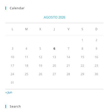
Calendar
AGOSTO 2026
L
M
X
J
V
S
D
1
2
3
4
5
6
7
8
9
10
11
12
13
14
15
16
17
18
19
20
21
22
23
24
25
26
27
28
29
30
31
« Jun
Search