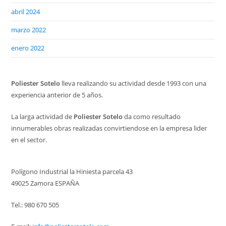
abril 2024
marzo 2022
enero 2022
Poliester Sotelo
lleva realizando su actividad desde 1993 con una
experiencia anterior de 5 años.
La larga actividad de
Poliester Sotelo
da como resultado
innumerables obras realizadas convirtiendose en la empresa lider
en el sector.
Polígono Industrial la Hiniesta parcela 43
49025 Zamora ESPAÑA
Tel.: 980 670 505