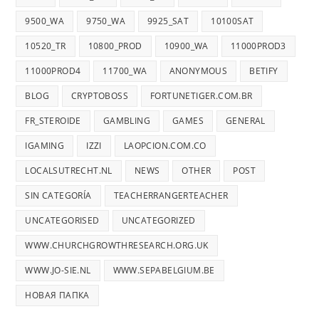
9500_WA
9750_WA
9925_SAT
10100SAT
10520_TR
10800_PROD
10900_WA
11000PROD3
11000PROD4
11700_WA
ANONYMOUS
BETIFY
BLOG
CRYPTOBOSS
FORTUNETIGER.COM.BR
FR_STEROIDE
GAMBLING
GAMES
GENERAL
IGAMING
IZZI
LAOPCION.COM.CO
LOCALSUTRECHT.NL
NEWS
OTHER
POST
SIN CATEGORÍA
TEACHERRANGERTEACHER
UNCATEGORISED
UNCATEGORIZED
WWW.CHURCHGROWTHRESEARCH.ORG.UK
WWW.JO-SIE.NL
WWW.SEPABELGIUM.BE
НОВАЯ ПАПКА