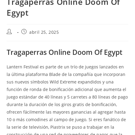
Tragaperras Online Doom Of
Egypt
abril 25, 2025
Tragaperras Online Doom Of Egypt
Lantern Festival es parte de un trío de juegos lanzados en
la última plataforma Blade de la compañía que incorporan
sus nuevos símbolos Wild Extreme expandidos y una
función de ronda de bonificación adicional que aumenta el
juego estándar de 40 líneas y 5 carretes a 80 líneas de pago
durante la duración de los giros gratis de bonificación,
ofrecen fácilmente las mayores ganancias al agregar hasta
10 o más comodines al campo de juego. Si eres fanático de
la serie de televisión, Piastrix se puso a trabajar en la
construcción de una red de proveedores de pagos que la