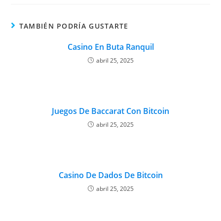
TAMBIÉN PODRÍA GUSTARTE
Casino En Buta Ranquil
abril 25, 2025
Juegos De Baccarat Con Bitcoin
abril 25, 2025
Casino De Dados De Bitcoin
abril 25, 2025