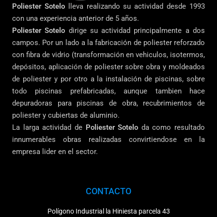
Poliester Sotelo
lleva realizando su actividad desde 1993
con una experiencia anterior de 5 años.
Poliester Sotelo
dirige su actividad principalmente a dos
campos. Por un lado a la fabricación de poliester reforzado
con fibra de vidrio (transformación en vehiculos, isotermos,
depósitos, aplicación de poliester sobre obra y moldeados
de poliester y por otro a la instalación de piscinas, sobre
todo piscinas prefabricadas, aunque tambien hace
depuradoras para piscinas de obra, recubrimientos de
poliester y cubiertas de aluminio.
La larga actividad de
Poliester Sotelo
da como resultado
innumerables obras realizadas convirtiendose en la
empresa lider en el sector.
CONTACTO
Polígono Industrial la Hiniesta parcela 43