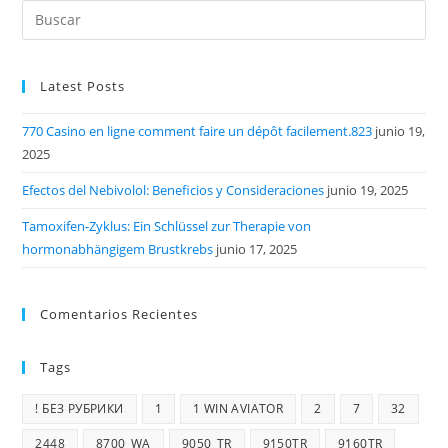
Latest Posts
770 Casino en ligne comment faire un dépôt facilement.823
junio 19,
2025
Efectos del Nebivolol: Beneficios y Consideraciones
junio 19, 2025
Tamoxifen-Zyklus: Ein Schlüssel zur Therapie von
hormonabhängigem Brustkrebs
junio 17, 2025
Comentarios Recientes
Tags
! БЕЗ РУБРИКИ
1
1 WIN AVIATOR
2
7
32
2448
8700_WA
9050_TR
9150TR
9160TR