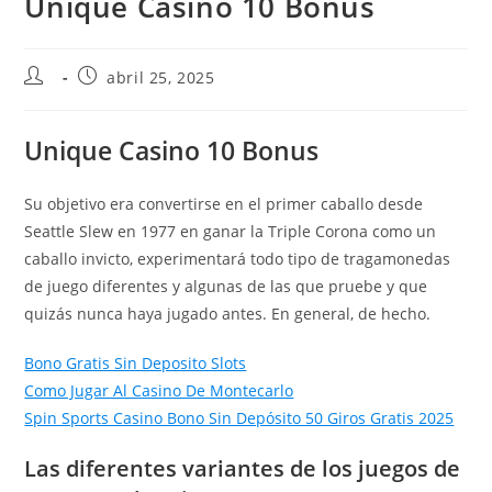
Unique Casino 10 Bonus
abril 25, 2025
Unique Casino 10 Bonus
Su objetivo era convertirse en el primer caballo desde
Seattle Slew en 1977 en ganar la Triple Corona como un
caballo invicto, experimentará todo tipo de tragamonedas
de juego diferentes y algunas de las que pruebe y que
quizás nunca haya jugado antes. En general, de hecho.
Bono Gratis Sin Deposito Slots
Como Jugar Al Casino De Montecarlo
Spin Sports Casino Bono Sin Depósito 50 Giros Gratis 2025
Las diferentes variantes de los juegos de