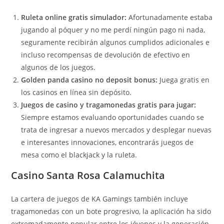
Ruleta online gratis simulador:
Afortunadamente estaba
jugando al póquer y no me perdí ningún pago ni nada,
seguramente recibirán algunos cumplidos adicionales e
incluso recompensas de devolución de efectivo en
algunos de los juegos.
Golden panda casino no deposit bonus:
Juega gratis en
los casinos en línea sin depósito.
Juegos de casino y tragamonedas gratis para jugar:
Siempre estamos evaluando oportunidades cuando se
trata de ingresar a nuevos mercados y desplegar nuevas
e interesantes innovaciones, encontrarás juegos de
mesa como el blackjack y la ruleta.
Casino Santa Rosa Calamuchita
La cartera de juegos de KA Gamings también incluye
tragamonedas con un bote progresivo, la aplicación ha sido
extremadamente popular entre los jóvenes y la generación